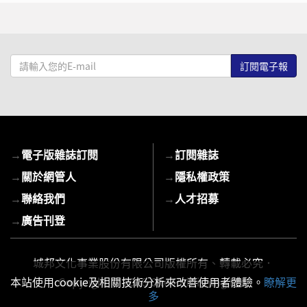
請
輸
入
您
的
E-
→
電子版雜誌訂閱
→
訂閱雜誌
mail
→
關於網管人
→
隱私權政策
→
聯絡我們
→
人才招募
→
廣告刊登
城邦文化事業股份有限公司版權所有、轉載必究．
Copyright © 2026 Cite Publishing Ltd.
本站使用cookie及相關技術分析來改善使用者體驗。
瞭解更
多