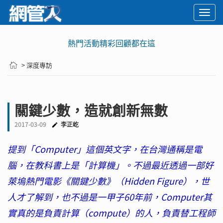
Togg
navi
熱門活動精彩回顧都在這
> 深度專訪
關鍵少數，造就創新無數
2017-03-09
李正屹
提到「Computer」這個英文字，在台灣通稱是電
腦，在教科書上是「計算機」。不過最近透過一部好
萊塢熱門電影《關鍵少數》（Hidden Figure），世
人才了解到，也不過是一甲子60年前，Computer其
實真的是負責計算（compute）的人，負責替工程師