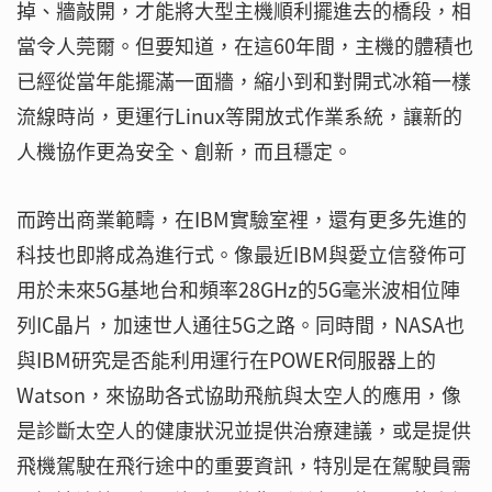
掉、牆敲開，才能將大型主機順利擺進去的橋段，相
當令人莞爾。但要知道，在這60年間，主機的體積也
已經從當年能擺滿一面牆，縮小到和對開式冰箱一樣
流線時尚，更運行Linux等開放式作業系統，讓新的
人機協作更為安全、創新，而且穩定。
而跨出商業範疇，在IBM實驗室裡，還有更多先進的
科技也即將成為進行式。像最近IBM與愛立信發佈可
用於未來5G基地台和頻率28GHz的5G毫米波相位陣
列IC晶片，加速世人通往5G之路。同時間，NASA也
與IBM研究是否能利用運行在POWER伺服器上的
Watson，來協助各式協助飛航與太空人的應用，像
是診斷太空人的健康狀況並提供治療建議，或是提供
飛機駕駛在飛行途中的重要資訊，特別是在駕駛員需