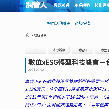
專題報導
產業趨勢
技術專
熱門活動精彩回顧都在這
> 精選影音
ESG
淨零減碳
碳足跡
碳盤
數位xESG轉型科技峰會－
2024-09-02
高雄正走在數位與淨零雙軸轉型的重要時刻，
1,128億元，佔全臺科技產業園區比例達71.
於111年第1季卻減少了14.22%。而另一
門佔83%，面對國際趨勢走向，「淨零產