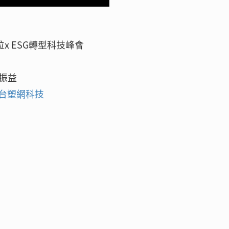
x ESG轉型科技峰會
黃振益
－台塑網科技