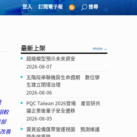
登入
訂閱電子報
搜尋
最新上架
more →
超級模型預示未來資安
2026-08-07
五階段串聯機房生命週期 數位孿
生建立閉環治理
2026-08-06
達
PQC Taiwan 2026登場 產官研共
議企業後量子安全遷移
相較
2026-08-05
業部
異質設備匯聚營運視圖 預測維護
改善
降失效風險