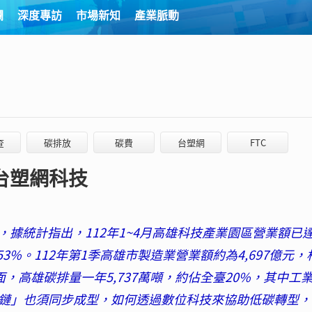
欄
深度專訪
市場新知
產業脈動
查
碳排放
碳費
台塑網
FTC
台塑網科技
據統計指出，112年1~4月高雄科技產業園區營業額已
53%。112年第1季高雄市製造業營業額約為4,697億元，
方面，高雄碳排量一年5,737萬噸，約佔全臺20%，其中工
業鏈」也須同步成型，如何透過數位科技來協助低碳轉型，