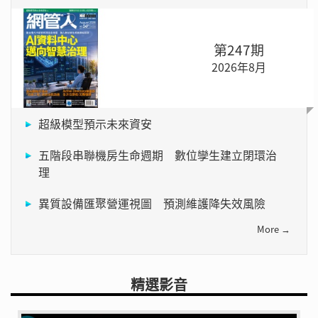
第247期
2026年8月
超級模型預示未來資安
五階段串聯機房生命週期 數位孿生建立閉環治
理
異質設備匯聚營運視圖 預測維護降失效風險
More →
精選影音