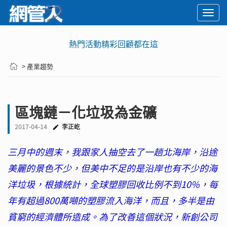
Togg
navi
熱門活動精彩回顧都在這
> 產業趨勢
區塊鏈－化垃圾為金礦
2017-04-14
李正屹
三月中的週末，我跟家人抽空去了一趟北海岸，沿途
美麗的景色不少，但美中不足的是沿岸也有不少的海
洋垃圾，根據統計，全球塑膠回收比例不到10%，每
年有超過800萬噸的塑膠流入海洋，而且，多半是由
貧窮的經濟體所造成。為了改善這個狀況，新創公司