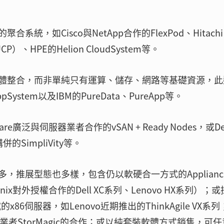
，如Cisco與NetApp合作的FlexPod、Hitachi
、HPE的Helion CloudSystem等。
體整合，而非單純只有運算、儲存、網路等基礎資源，此
ystem以及IBM的PureData、PureApp等。
e廣泛與伺服器業者合作的vSAN + Ready Nodes，或Del
併的SimpliVity等。
推展型態也多樣，包含仍以軟硬合一方式的Applianc
nix對外授權合作的Dell XC系列、Lenovo HX系列）；
x86伺服器，如Lenovo近期推出的ThinkAgile VX系
業者StorMagic的合作；或以純套裝軟體方式銷售，可