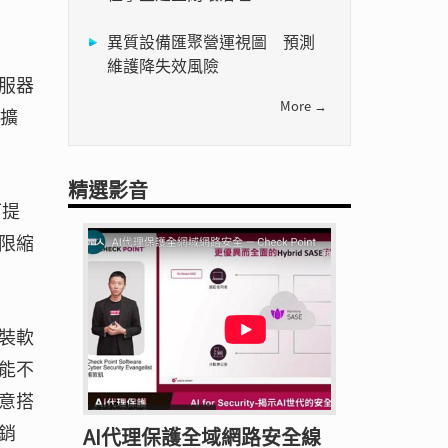
異質設備匯聚營運視圖 預測
維護降失效風險
服器
More →
僅擴
精選影音
可提
限縮
裝軟
能不
意搭
銷
AI代理保護全域網路安全線