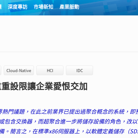
欄
深度專訪
市場新知
產業脈動
Cloud-Native
HCI
IDC
重重設限讓企業愛恨交加
業界熱門議題，在此之前業界已提出過聚合概念的系統，即
或包含交換器，而超聚合進一步將儲存設備的角色，改以
。簡言之，在標準x86伺服器上，以軟體定義儲存（SD