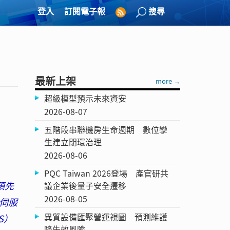
登入
訂閱電子報
搜尋
最新上架
more →
超級模型預示未來資安
2026-08-07
五階段串聯機房生命週期 數位孿
生建立閉環治理
2026-08-06
PQC Taiwan 2026登場 產官研共
預先
議企業後量子安全遷移
2026-08-05
伺服
異質設備匯聚營運視圖 預測維護
S）
降失效風險