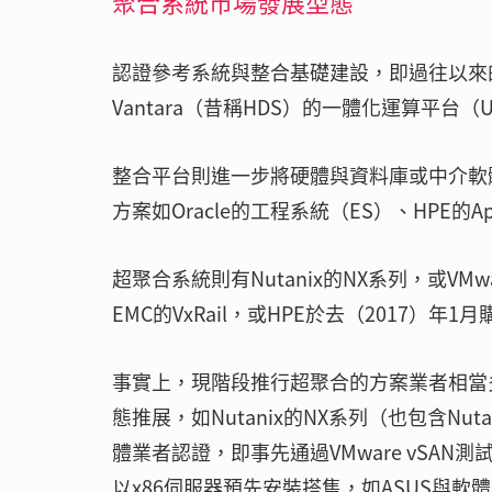
聚合系統市場發展型態
認證參考系統與整合基礎建設，即過往以來的聚合系統
Vantara（昔稱HDS）的一體化運算平台（UCP）
整合平台則進一步將硬體與資料庫或中介軟
方案如Oracle的工程系統（ES）、HPE的AppS
超聚合系統則有Nutanix的NX系列，或VMwar
EMC的VxRail，或HPE於去（2017）年1月購
事實上，現階段推行超聚合的方案業者相當多，
態推展，如Nutanix的NX系列（也包含Nuta
體業者認證，即事先通過VMware vSAN測試的
以x86伺服器預先安裝搭售，如ASUS與軟體