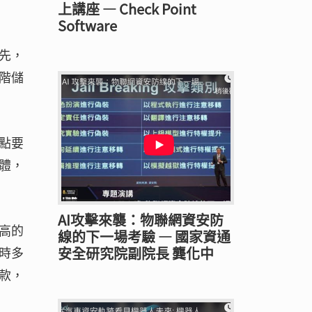
上講座 — Check Point
Software
先，
階儲
點要
體，
AI攻擊來襲：物聯網資安防
高的
線的下一場考驗 — 國家資通
安全研究院副院長 龔化中
時多
款，