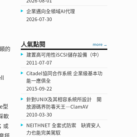
2026-08-01
企業邁向全領域AI代理
2026-07-30
人氣點閱
more →
類的
建置高可用性iSCSI儲存設備（中）
2011-07-07
Citadel協同合作系統 企業級基本功
l
能一應俱全
2015-09-22
針對UNIX及其相容系統所設計 開
e型
放源碼界防毒天王—ClamAV
2010-03-30
或採軟
NEITHNET 全套式防禦 缺資安人
列；或
力也能完美駕馭
任意搭