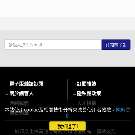
請
輸
入
您
的
E-
→
電子版雜誌訂閱
→
訂閱雜誌
mail
→
關於網管人
→
隱私權政策
→
聯絡我們
→
人才招募
本站使用cookie及相關技術分析來改善使用者體驗。
瞭解更
→
廣告刊登
多
我知道了!
城邦文化事業股份有限公司版權所有、轉載必究．