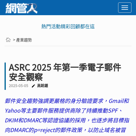
Togg
navi
熱門活動精彩回顧都在這
> 產業趨勢
ASRC 2025 年第一季電子郵件
安全觀察
2025-05-05
高銘鍾
郵件安全趨勢強調更嚴格的身分驗證要求，Gmail和
Yahoo等主要郵件服務提供商除了持續推動SPF、
DKIM和DMARC等認證協議的採用，也逐步將目標指
向DMARC的p=reject的郵件政策，以防止域名被冒