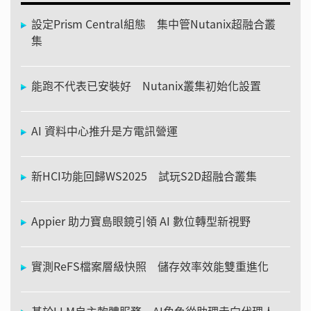
設定Prism Central組態 集中管Nutanix超融合叢
集
能跑不代表已安裝好 Nutanix叢集初始化設置
AI 資料中心推升是方電訊營運
新HCI功能回歸WS2025 試玩S2D超融合叢集
Appier 助力寶島眼鏡引領 AI 數位轉型新視野
實測ReFS檔案層級快照 儲存效率效能雙重進化
基於LLM自主軟體服務 AI角色從助理走向代理人