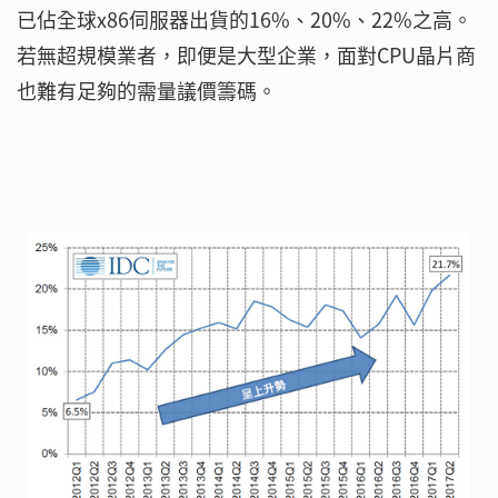
已佔全球x86伺服器出貨的16%、20%、22%之高。
若無超規模業者，即便是大型企業，面對CPU晶片商
也難有足夠的需量議價籌碼。