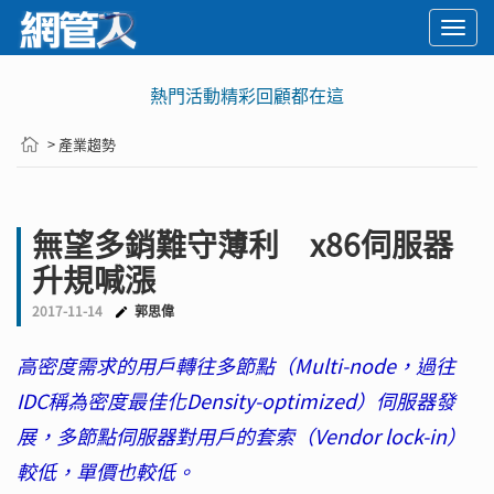
Togg
navi
熱門活動精彩回顧都在這
> 產業趨勢
無望多銷難守薄利 x86伺服器
升規喊漲
2017-11-14
郭思偉
高密度需求的用戶轉往多節點（Multi-node，過往
IDC稱為密度最佳化Density-optimized）伺服器發
展，多節點伺服器對用戶的套索（Vendor lock-in）
較低，單價也較低。