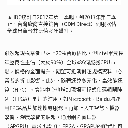
▲ IDC統計自2012年第一季起，到2017年第二季
止，台灣廠商直接銷售（ODM Direct）伺服器佔
全球出貨台數比值逐年攀升。
雖然超規模業者已站上20%台數佔比，但Intel畢竟長
年壓倒性主佔（大於90%）全球x86伺服器CPU市
場，價格的全面提升，期望可抵消對超規模資料中心
業者的折扣影響。此外，隨著運算多元化，高效能運
算（HPC）、資料中心也增加現場可程式化邏輯閘陣
列（FPGA）晶片的運用，如Microsoft、Baidu均運
用FPGA晶片加速搜尋服務。再加上人工智慧、機器
學習、深度學習的崛起，通用繪圖處理器
（GPGPU）需求也增加，FPGA、GPGPU的配置均可