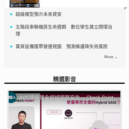
超級模型預示未來資安
五階段串聯機房生命週期 數位孿生建立閉環治
理
異質設備匯聚營運視圖 預測維護降失效風險
More →
精選影音