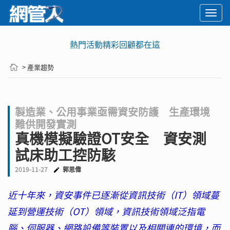
Togg
navi
熱門活動精彩回顧都在這
> 產業趨勢
製造業、公用事業亟需資安防護 生產環境
難供開發實測
真機模擬驗證OT安全 資安測
試床助工控防駭
2019-11-27
郭思偉
近十年來，資安事件已逐漸從資訊技術（IT）領域蔓
延到營運技術（OT）領域，資訊技術領域泛指電
腦、伺服器、網路設備等裝置以及相關連的環境，而