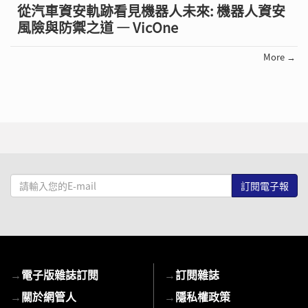
從汽車資安軌跡看見機器人未來: 機器人資安
風險與防禦之道 — VicOne
More →
請
輸
入
您
的
E-
→
電子版雜誌訂閱
→
訂閱雜誌
mail
→
關於網管人
→
隱私權政策