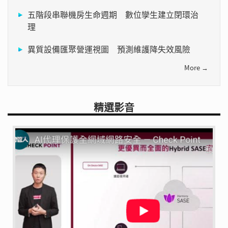
五階段串聯機房生命週期 數位孿生建立閉環治
理
異質設備匯聚營運視圖 預測維護降失效風險
More →
精選影音