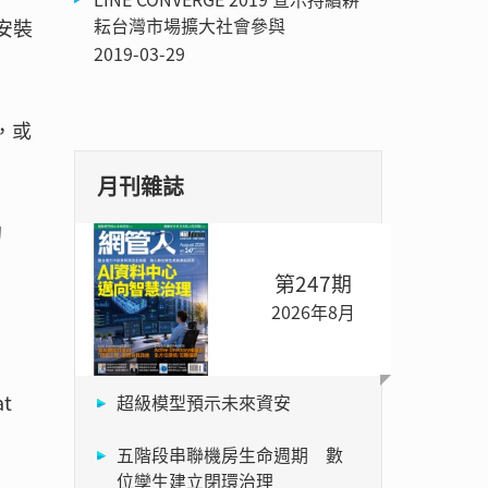
耘台灣市場擴大社會參與
安裝
2019-03-29
，或
月刊雜誌
的
第247期
2026年8月
t
超級模型預示未來資安
五階段串聯機房生命週期 數
位孿生建立閉環治理