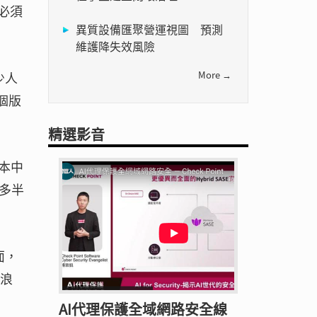
著必須
異質設備匯聚營運視圖 預測
維護降失效風險
少人
More →
個版
精選影音
版本中
多半
面，
聲浪
AI代理保護全域網路安全線