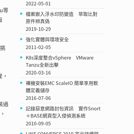
2022-05-01
u等
檔案嵌入浮水印防變造 萃取比對
版
原件辨真偽
2019-10-29
強化實體與環境安全
2011-02-05
行挑
K8s深度整合vSphere VMware
Tanzu全新出擊
2020-03-16
覺，
裸機安裝EMC ScaleIO 簡單享用軟
體定義儲存
2016-07-06
裝過
記錄惡意網路封包資訊 實作Snort
理，
＋BASE網頁型入侵偵測系統
2010-09-05
LINE CONVERGE 2019 宣示持續耕