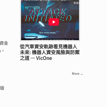
資金
從汽車資安軌跡看見機器人
a，
未來: 機器人資安風險與防禦
之道 — VicOne
More →
行版