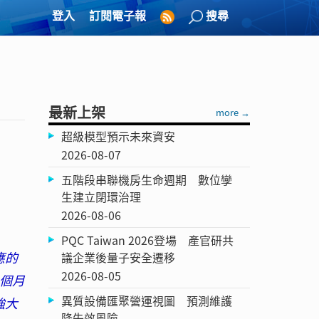
登入
訂閱電子報
搜尋
最新上架
more →
超級模型預示未來資安
2026-08-07
五階段串聯機房生命週期 數位孿
生建立閉環治理
2026-08-06
PQC Taiwan 2026登場 產官研共
應的
議企業後量子安全遷移
2026-08-05
八個月
異質設備匯聚營運視圖 預測維護
強大
降失效風險