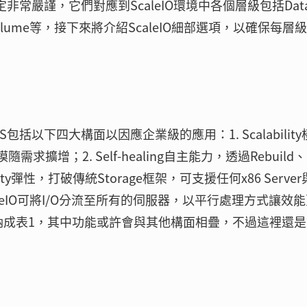
QoS的設定非常嚴謹，它們對應到ScaleIO環境中各個層級包括Dat
t Set與Volume等，接下來將介紹ScaleIO細部選項，以確保每層
括以下四大構面以因應企業級的應用：1. Scalability
擴增；2. Self-healing自主能力，透過Rebuild、
icity彈性，打破傳統Storage框架，可支援任何x86 Serve
ScaleIO可將I/O分流至所有的伺服器，以平行處理方式讓效
可歸納成表1，其中功能或許會與其他構面相疊，不過這裡還