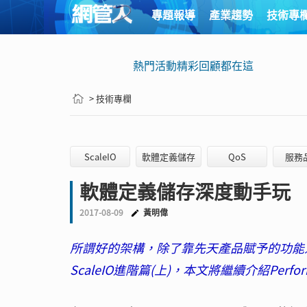
專題報導
產業趨勢
技術專
熱門活動精彩回顧都在這
> 技術專欄
ScaleIO
軟體定義儲存
QoS
服務
軟體定義儲存深度動手玩 S
2017-08-09
黃明偉
所謂好的架構，除了靠先天產品賦予的功能
ScaleIO進階篇(上)，本文將繼續介紹Perform