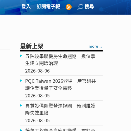
登入
訂閱電子報
搜尋
最新上架
more →
五階段串聯機房生命週期 數位孿
生建立閉環治理
2026-08-06
PQC Taiwan 2026登場 產官研共
議企業後量子安全遷移
2026-08-05
異質設備匯聚營運視圖 預測維護
降失效風險
2026-08-05
統包工程整合高密度機房 電網至