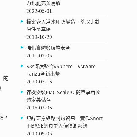
力也能完美駕馭
2022-05-01
檔案嵌入浮水印防變造 萃取比對
原件辨真偽
2019-10-29
強化實體與環境安全
2011-02-05
K8s深度整合vSphere VMware
Tanzu全新出擊
D）的
2020-03-16
效
裸機安裝EMC ScaleIO 簡單享用軟
體定義儲存
2016-07-06
定，
記錄惡意網路封包資訊 實作Snort
＋BASE網頁型入侵偵測系統
2010-09-05