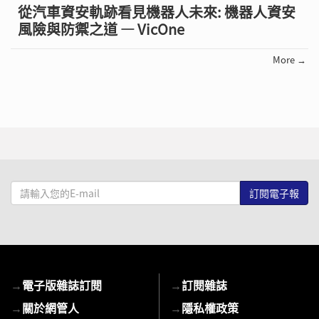
從汽車資安軌跡看見機器人未來: 機器人資安
風險與防禦之道 — VicOne
More →
請
輸
入
您
的
E-
→
電子版雜誌訂閱
→
訂閱雜誌
mail
→
關於網管人
→
隱私權政策