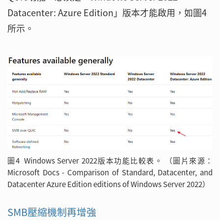
Datacenter: Azure Edition」版本才能啟用，如圖4
所示。
圖4 Windows Server 2022版本功能比較表。 （圖片來源：
Microsoft Docs - Comparison of Standard, Datacenter, and
Datacenter Azure Edition editions of Windows Server 2022）
SMB壓縮機制再增強