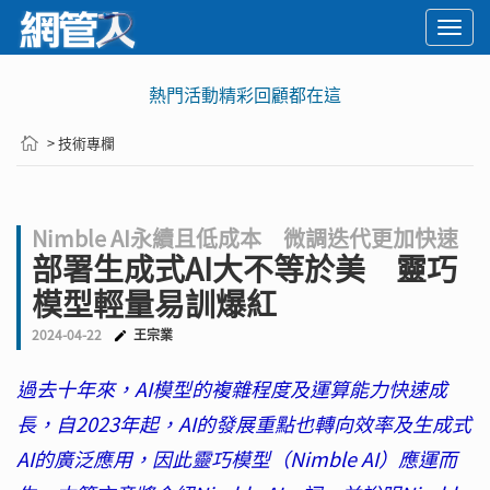
Togg
navi
熱門活動精彩回顧都在這
> 技術專欄
Nimble AI永續且低成本 微調迭代更加快速
部署生成式AI大不等於美 靈巧
模型輕量易訓爆紅
2024-04-22
王宗業
過去十年來，AI模型的複雜程度及運算能力快速成
長，自2023年起，AI的發展重點也轉向效率及生成式
AI的廣泛應用，因此靈巧模型（Nimble AI）應運而