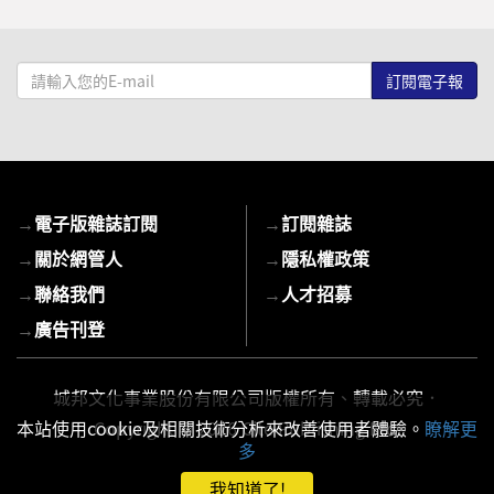
請
輸
入
您
的
E-
→
電子版雜誌訂閱
→
訂閱雜誌
mail
→
關於網管人
→
隱私權政策
→
聯絡我們
→
人才招募
→
廣告刊登
城邦文化事業股份有限公司版權所有、轉載必究．
Copyright © 2026 Cite Publishing Ltd.
本站使用cookie及相關技術分析來改善使用者體驗。
瞭解更
多
我知道了!