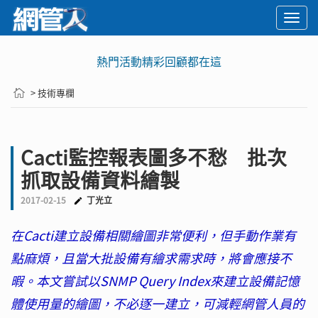
Togg
navi
熱門活動精彩回顧都在這
> 技術專欄
Cacti監控報表圖多不愁 批次
抓取設備資料繪製
2017-02-15
丁光立
在Cacti建立設備相關繪圖非常便利，但手動作業有
點麻煩，且當大批設備有繪求需求時，將會應接不
暇。本文嘗試以SNMP Query Index來建立設備記憶
體使用量的繪圖，不必逐一建立，可減輕網管人員的