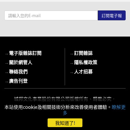
請
輸
入
您
的
E-
→
電子版雜誌訂閱
→
訂閱雜誌
mail
→
關於網管人
→
隱私權政策
→
聯絡我們
→
人才招募
→
廣告刊登
城邦文化事業股份有限公司版權所有、轉載必究．
Copyright © 2026 Cite Publishing Ltd.
本站使用cookie及相關技術分析來改善使用者體驗。
瞭解更
多
我知道了!