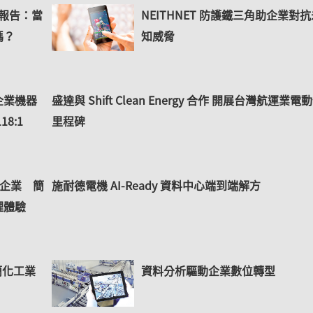
》報告：當
NEITHNET 防護鐵三角助企業對抗
嗎？
知威脅
台灣企業機器
盛達與 Shift Clean Energy 合作 開展台灣航運業電
8:1
里程碑
大型企業 簡
施耐德電機 AI-Ready 資料中心端到端解方
理體驗
 簡化工業
資料分析驅動企業數位轉型