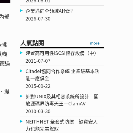
2026-08-01
企業邁向全領域AI代理
內部
2026-07-30
人氣點閱
more →
些挑
建置高可用性iSCSI儲存設備（中）
模糊
2011-07-07
德過
Citadel協同合作系統 企業級基本功
能一應俱全
2015-09-22
、提
針對UNIX及其相容系統所設計 開
放源碼界防毒天王—ClamAV
2010-03-30
NEITHNET 全套式防禦 缺資安人
力也能完美駕馭