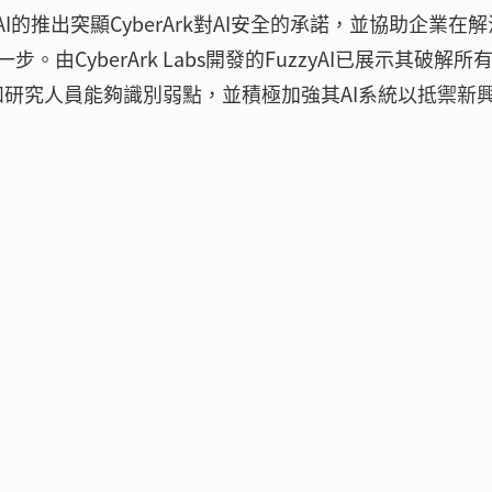
uzzyAI的推出突顯CyberArk對AI安全的承諾，並協助企業在解
CyberArk Labs開發的FuzzyAI已展示其破解所
企業和研究人員能夠識別弱點，並積極加強其AI系統以抵禦新