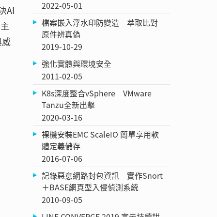
2022-05-01
決AI
檔案嵌入浮水印防變造 萃取比對
有主
原件辨真偽
興威
2019-10-29
強化實體與環境安全
2011-02-05
K8s深度整合vSphere VMware
Tanzu全新出擊
2020-03-16
裸機安裝EMC ScaleIO 簡單享用軟
體定義儲存
2016-07-06
記錄惡意網路封包資訊 實作Snort
＋BASE網頁型入侵偵測系統
2010-09-05
LINE CONVERGE 2019 宣示持續耕