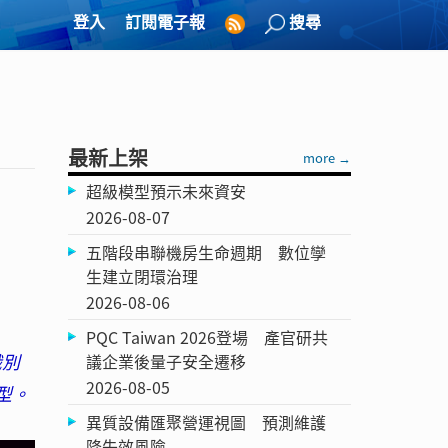
登入
訂閱電子報
搜尋
最新上架
more →
超級模型預示未來資安
2026-08-07
五階段串聯機房生命週期 數位孿
生建立閉環治理
2026-08-06
PQC Taiwan 2026登場 產官研共
識別
議企業後量子安全遷移
2026-08-05
型。
異質設備匯聚營運視圖 預測維護
降失效風險