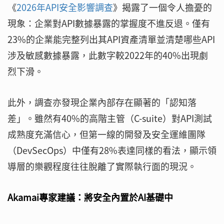
《
2026年API安全影響調查
》揭露了一個令人擔憂的
現象：企業對API數據暴露的掌握度不進反退。僅有
23%的企業能完整列出其API資產清單並清楚哪些API
涉及敏感數據暴露，此數字較2022年的40%出現劇
烈下滑。
此外，調查亦發現企業內部存在顯著的「認知落
差」。雖然有40%的高階主管（C-suite）對API測試
成熟度充滿信心，但第一線的開發及安全運維團隊
（DevSecOps）中僅有28%表達同樣的看法，顯示領
導層的樂觀程度往往脫離了實際執行面的現況。
Akamai專家建議：將安全內置於AI基礎中