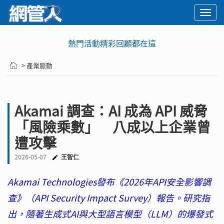
Togg
navi
熱門活動精彩回顧都在這
> 產業脈動
Akamai 調查：AI 成為 API 威脅
「風險乘數」 八成以上企業曾
遭攻擊
2026-05-07
王智仁
Akamai Technologies發布《2026年API安全影響調
查》（API Security Impact Survey）報告。研究指
出，隨著生成式AI與大型語言模型（LLM）的爆發式