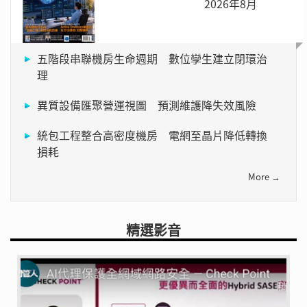
2026年8月
五階段串聯機房生命週期 數位孿生建立閉環治
理
異質設備匯聚營運視圖 預測維護降失效風險
統包工程整合高密度機房 電網至晶片降低轉換
損耗
More →
精選影音