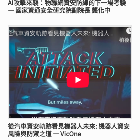
AI攻擊來襲：物聯網資安防線的下一場考驗
— 國家資通安全研究院副院長 龔化中
從汽車資安軌跡看見機器人未來: 機器人資安
風險與防禦之道 — VicOne