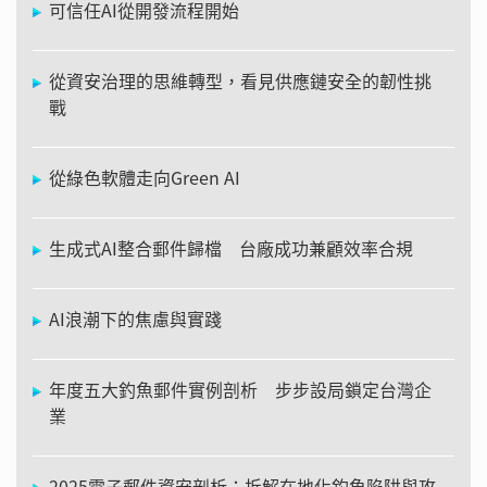
可信任AI從開發流程開始
從資安治理的思維轉型，看見供應鏈安全的韌性挑
戰
從綠色軟體走向Green AI
生成式AI整合郵件歸檔 台廠成功兼顧效率合規
AI浪潮下的焦慮與實踐
年度五大釣魚郵件實例剖析 步步設局鎖定台灣企
業
2025電子郵件資安剖析：拆解在地化釣魚陷阱與攻