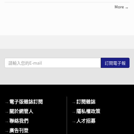
More →
請
輸
入
您
的
E-
→
電子版雜誌訂閱
→
訂閱雜誌
mail
→
關於網管人
→
隱私權政策
→
聯絡我們
→
人才招募
→
廣告刊登