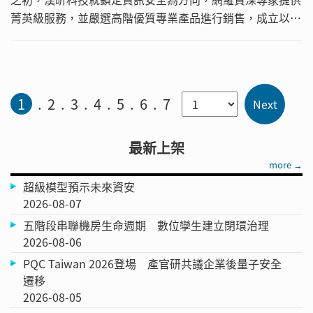
菁英級服務，並嚴選高階優質專業產品進行銷售，成立以來
業績營收幾乎都維持100%的倍數成長，短短幾年內從7百
萬、3千萬成長到5千萬，今年也可望達成1億元的預估營收
目標。
1
2
3
4
5
6
7
最新上架
more →
超級模型預示未來資安
2026-08-07
五階段串聯機房生命週期 數位孿生建立閉環治理
2026-08-06
PQC Taiwan 2026登場 產官研共議企業後量子安全
遷移
2026-08-05