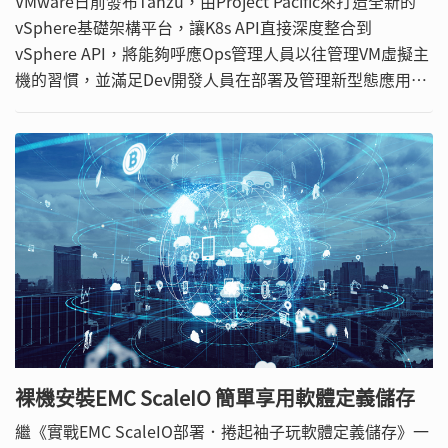
VMware日前發布Tanzu，由Project Pacific來打造全新的
vSphere基礎架構平台，讓K8s API直接深度整合到
vSphere API，將能夠呼應Ops管理人員以往管理VM虛擬主
機的習慣，並滿足Dev開發人員在部署及管理新型態應用容
器的工作負載，本文將介紹這個全新平台的特色並實際操作
示範。
裸機安裝EMC ScaleIO 簡單享用軟體定義儲存
繼《實戰EMC ScaleIO部署．捲起袖子玩軟體定義儲存》一