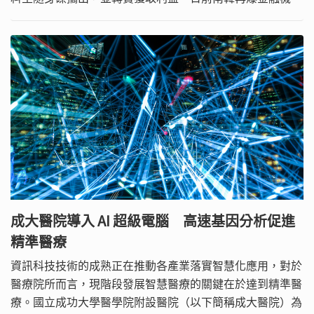
因銷售終端機的資料遭竊，估計也有超過上億筆信用卡用戶
個資外洩。從接二連三的重大資安事件中不難發現，數位資
料中隱含的金錢利益已成竊取行為主要動機。即使是建置於
內部機房重地、已擁有實體隔離保護的核心資料庫系統，都
可能被內部人員或外來入侵行為突破，為企業帶來資料外洩
風險。
成大醫院導入 AI 超級電腦 高速基因分析促進
精準醫療
資訊科技技術的成熟正在推動各產業落實智慧化應用，對於
醫療院所而言，現階段發展智慧醫療的關鍵在於達到精準醫
療。國立成功大學醫學院附設醫院（以下簡稱成大醫院）為