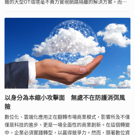
雜的大型OT環境毫不費力實現網路隔離的解決方案。而
TXOne也將在SEMICON Taiwan 2023國際半導體展南港展
覽館二館攤位P5322上首度展出Edge OT網路資安裝置的強
大功能。
以身分為本縮小攻擊面 無處不在防護消弭風
險
數位化、雲端化應用正在翻轉市場商業模式，影響所及不僅
僅是科技的進步，更是一場全面性的商業創新。在這個轉變
中，企業必須實踐轉型，以贏得競爭力。然而，隨著數位資