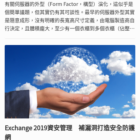
有關伺服器的外型（Form Factor，構型）演化，這似乎是
個簡單議題，但其實仍有其可談性。最早的伺服器外型其實
是隨意成形，沒有明確的長寬高尺寸定義，由電腦製造商自
行決定，且體積龐大，至少有一個衣櫃到多個衣櫃（佔整間
房到一個樓層）般的大小。這在IDC的定義中稱之為大型系
統（Large System）外型∕構型。
Exchange 2019資安管理 補漏洞打造安全防護
網