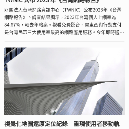
財團法人台灣網路資訊中心（TWNIC）公布2023年《台灣
網路報告》。調查結果顯示，2023年台灣個人上網率為
84.67%，較去年略高。觀看免費影音、買東西與行動支付
是台灣民眾三大使用率最高的網路應用服務。今年即時通訊
軟體及社群媒體的整體使用率分別為83.40%與71.12%，
LINE與臉書仍是使用率最高者。針對聊天機器人、
ChatGPT、加密貨幣等新興科技，台灣民眾尚存在疑慮，採
悲觀觀望者比例最高，達32.27%。目前完全沒有使用過數
位語音助理和ChatGPT的民眾比例仍逾半數，凸顯台灣在推
行新興科技使用仍有很大的著力空間。
視覺化地圖還原定位紀錄 重現使用者移動軌