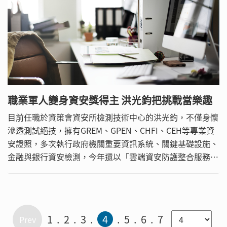
職業軍人變身資安獎得主 洪光鈞把挑戰當樂趣
目前任職於資策會資安所檢測技術中心的洪光鈞，不僅身懷
滲透測試絕技，擁有GREM、GPEN、CHFI、CEH等專業資
安證照，多次執行政府機關重要資訊系統、關鍵基礎設施、
金融與銀行資安檢測，今年還以「雲端資安防護整合服務委
外服務案」計畫，獲得ISLA資訊安全從業者獎項。
1
2
3
4
5
6
7