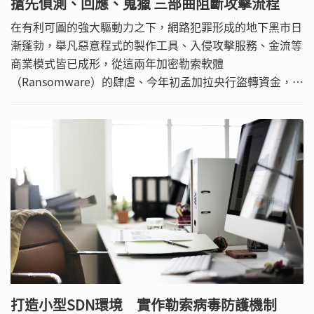
搶先偵測、回應、蒐獵 三部曲阻斷攻擊流程
在有利可圖的強大驅動力之下，網路犯罪形成的地下黑市日
漸蓬勃，舉凡惡意程式的製作工具、入侵攻擊服務、金流等
商業模式皆已成形，從這兩年加密勒索軟體
（Ransomware）的肆虐、今年初孟加拉央行盜轉資金，以
及日前國內爆發的第一銀行ATM盜領案，網路犯罪之猖獗可
見一斑。
打造小型SDN環境 實作勒索病毒防護機制