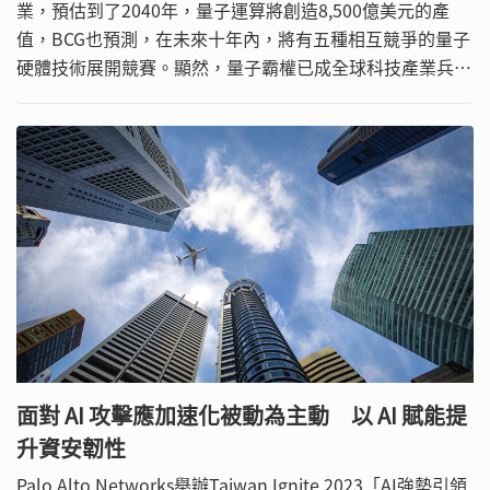
業，預估到了2040年，量子運算將創造8,500億美元的產
值，BCG也預測，在未來十年內，將有五種相互競爭的量子
硬體技術展開競賽。顯然，量子霸權已成全球科技產業兵家
必爭之地，日本富士通也早就投入相關佈局，以協助企業銜
接傳統運算與量子運算，為未來做好準備。
面對 AI 攻擊應加速化被動為主動 以 AI 賦能提
升資安韌性
Palo Alto Networks舉辦Taiwan Ignite 2023「AI強勢引領