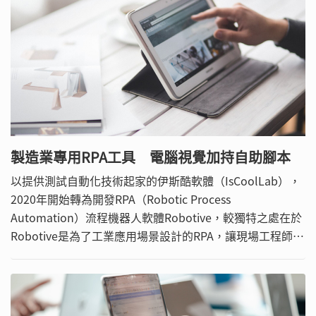
製造業專用RPA工具 電腦視覺加持自助腳本
以提供測試自動化技術起家的伊斯酷軟體（IsCoolLab），
2020年開始轉為開發RPA（Robotic Process
Automation）流程機器人軟體Robotive，較獨特之處在於
Robotive是為了工業應用場景設計的RPA，讓現場工程師無
須撰寫程式碼，也可運用軟體處理單調且重複性的工作，關
鍵是避免人工操作錯誤的狀況，運用自動化流程保障產線配
方參數、瑕疵檢測等準確度。