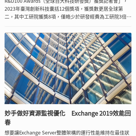
R&D100 Awards（全球百大科技研發獎）獲獎記者會」，
2023年臺灣創新科技囊括12個獎項，獲獎數更居全球第
二，其中工研院獲獎8項，僅略少於研發經費為工研院3倍的
美國洛斯阿拉莫斯國家實驗室（Los Alamos National
Laboratory），超越麻省理工學院、杜邦、3M、NASA研
究中心等國際領導機構／廠商，顯示臺灣創新科研實力傲人
更領先國際。
妙手做好資源監視優化 Exchange 2019效能回
春
想要讓Exchange Server整體架構的運行性能維持在最佳狀