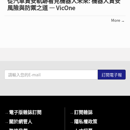
從汽車資安軌跡看見機器人未來: 機器人資安
風險與防禦之道 — VicOne
More →
請
輸
入
您
的
E-
→
電子版雜誌訂閱
→
訂閱雜誌
mail
→
關於網管人
→
隱私權政策