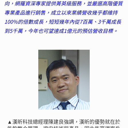
向，網羅資深專家提供菁英級服務，並嚴選高階優質
專業產品進行銷售，成立以來業績營收幾乎都維持
100%的倍數成長，短短幾年內從7百萬、3千萬成長
到5千萬，今年也可望達成1億元的預估營收目標。
▲漢昕科技總經理陳建良強調，漢昕的優勢就在於