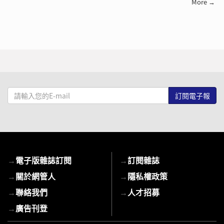
More →
請
輸
入
您
的
E-
→
電子版雜誌訂閱
→
訂閱雜誌
mail
→
關於網管人
→
隱私權政策
→
聯絡我們
→
人才招募
→
廣告刊登