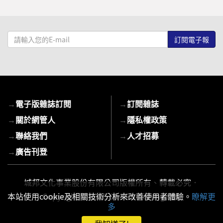
請
輸
入
您
的
E-
→
電子版雜誌訂閱
→
訂閱雜誌
mail
→
關於網管人
→
隱私權政策
→
聯絡我們
→
人才招募
→
廣告刊登
城邦文化事業股份有限公司版權所有、轉載必究．
Copyright © 2026 Cite Publishing Ltd.
本站使用cookie及相關技術分析來改善使用者體驗。
瞭解更
多