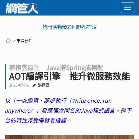
Togg
navi
熱門活動精彩回顧都在這
> 市場新知
擁抱雲原生 Java搭Spring成標配
AOT編譯引擎 推升微服務效能
2023-07-06
洪羿漣
以「一次編寫、隨處執行（Write once, run
anywhere）」發展理念聞名的Java程式語言，跨平
台的特性深受開發者擁護。