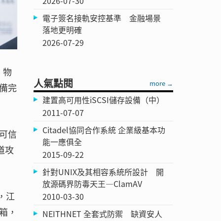
2026-07-30
電子簽名接軌安控基準 金融場景
落地更明確
2026-07-29
，物
人氣點閱
more →
備完
建置高可用性iSCSI儲存設備（中）
2011-07-07
Citadel協同合作系統 企業級基本功
可信
能一應俱全
道攻
2015-09-22
針對UNIX及其相容系統所設計 開
放源碼界防毒天王—ClamAV
，江
2010-03-30
箱，
NEITHNET 全套式防禦 缺資安人