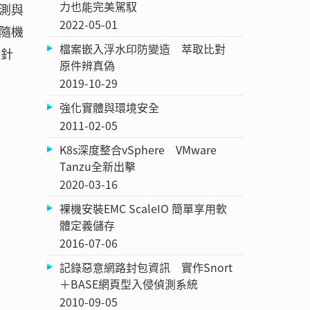
力也能完美駕馭
測與
2022-05-01
隨機
檔案嵌入浮水印防變造 萃取比對
探針
原件辨真偽
2019-10-29
強化實體與環境安全
2011-02-05
K8s深度整合vSphere VMware
Tanzu全新出擊
2020-03-16
裸機安裝EMC ScaleIO 簡單享用軟
體定義儲存
2016-07-06
記錄惡意網路封包資訊 實作Snort
＋BASE網頁型入侵偵測系統
2010-09-05