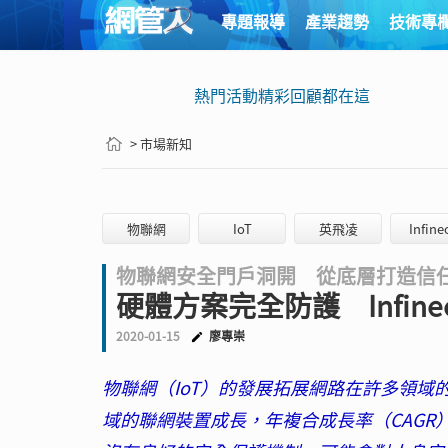
專題報導
產業趨勢
技術專
熱門活動精彩回顧都在這
> 市場新知
物聯網
IoT
英飛凌
Infine
物聯網安全門戶洞開 從底層打造信
硬體方案完全防護 Infineo
2020-01-15
廖專崇
物聯網（IoT）的發展拓展網路在許多領域的應
域的聯網裝置成長，年複合成長率（CAGR