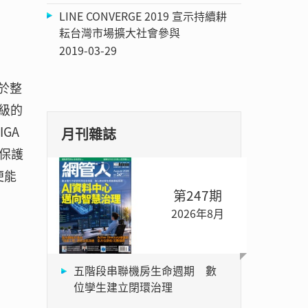
LINE CONVERGE 2019 宣示持續耕
耘台灣市場擴大社會參與
2019-03-29
易於整
等級的
IGA
月刊雜誌
全保護
便能
第247期
2026年8月
五階段串聯機房生命週期 數
位孿生建立閉環治理