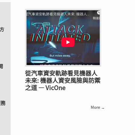
方
開
從汽車資安軌跡看見機器人
未來: 機器人資安風險與防禦
之道 — VicOne
服務
More →