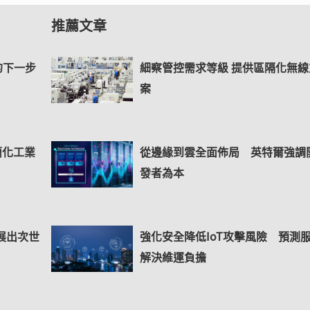
推薦文章
的下一步
細察管控需求等級 提供區隔化無線
案
 簡化工業
從邊緣到雲全面佈局 英特爾強調
發者為本
6 展出次世
強化安全降低IoT攻擊風險 預測
解決維運負擔