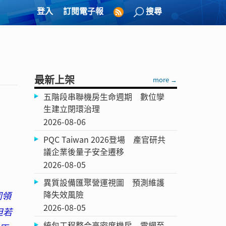
登入
訂閱電子報
搜尋
最新上架
more →
五階段串聯機房生命週期 數位孿
生建立閉環治理
2026-08-06
PQC Taiwan 2026登場 產官研共
議企業後量子安全遷移
2026-08-05
異質設備匯聚營運視圖 預測維護
降失效風險
同領
2026-08-05
但若
統包工程整合高密度機房 電網至