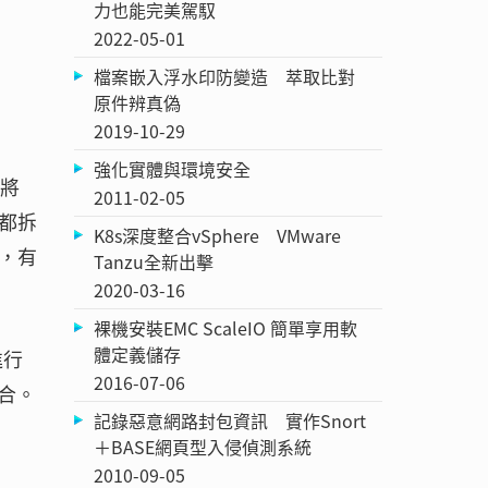
力也能完美駕馭
2022-05-01
檔案嵌入浮水印防變造 萃取比對
原件辨真偽
2019-10-29
強化實體與環境安全
是將
2011-02-05
都拆
K8s深度整合vSphere VMware
，有
Tanzu全新出擊
2020-03-16
裸機安裝EMC ScaleIO 簡單享用軟
體定義儲存
進行
2016-07-06
合。
記錄惡意網路封包資訊 實作Snort
＋BASE網頁型入侵偵測系統
2010-09-05