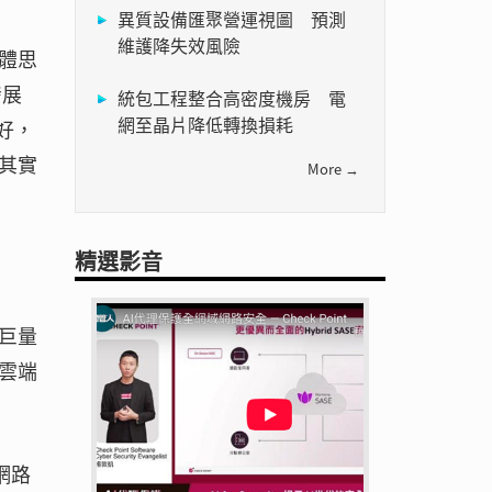
異質設備匯聚營運視圖 預測
維護降失效風險
體思
發展
統包工程整合高密度機房 電
網至晶片降低轉換損耗
好，
其實
More →
精選影音
巨量
雲端
網路