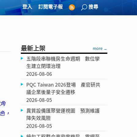
登入
訂閱電子報
搜尋
最新上架
more →
五階段串聯機房生命週期 數位孿
生建立閉環治理
2026-08-06
PQC Taiwan 2026登場 產官研共
議企業後量子安全遷移
2026-08-05
的角
異質設備匯聚營運視圖 預測維護
色，
降失效風險
2026-08-05
統包工程整合高密度機房 電網至