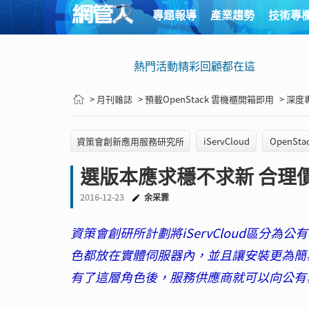
專題報導
產業趨勢
技術專
熱門活動精彩回顧都在這
> 月刊雜誌
> 預載OpenStack 雲機櫃開箱即用
> 深度
資策會創新應用服務研究所
iServCloud
OpenSta
選版本應求穩不求新 合理
2016-12-23
余采霏
資策會創研所計劃將iServCloud區分
色都放在實體伺服器內，並且讓安裝更為簡
有了這層角色後，服務供應商就可以向公有