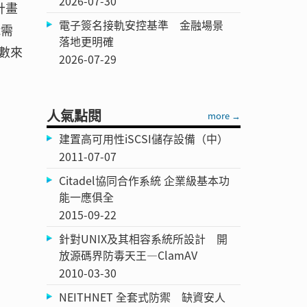
2026-07-30
計畫
電子簽名接軌安控基準 金融場景
t需
落地更明確
數來
2026-07-29
人氣點閱
more →
建置高可用性iSCSI儲存設備（中）
2011-07-07
Citadel協同合作系統 企業級基本功
能一應俱全
2015-09-22
針對UNIX及其相容系統所設計 開
放源碼界防毒天王—ClamAV
2010-03-30
NEITHNET 全套式防禦 缺資安人