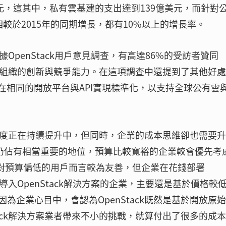
元，這其中，私有雲基建的支出達到139億美元，而針對
相較於2015年的同期增長，都有10%以上的增長率。
據OpenStack用戶意見調查，有高達86%的受訪者贊同
，加快組織的創新與競爭能力。在這項調查中還提到了其他好
in）、在相同的開放平台與API實現標準化，以支持全球公有雲
k接受度正在持續提升中，但同時，企業的成本思維卻也需要升
e仍佔有相當重要的地位，預算比較寬裕的企業較會優先考
k廠商對預算偏低的用戶而言較為友善，但企業在花錢部署
慮導入OpenStack解決方案的企業，主要還是基於價格較
為企業心目中，會認為OpenStack既然是基於開放原始
tack解決方案業者帶來不小的挑戰，就算付出了很多的成