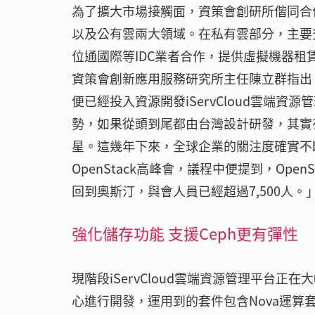
為了擴大市場接觸面，資策會創研所偕同合作
以及公有雲兩大領域。在私有雲部分，主要
位通國際等IDC業者合作，提供虛擬機器租
資策會創新應用服務研究所主任陳立群指出，早在
便已經投入資源開發iServCloud雲端
勢，如果從頭到尾都由台灣設計研發，其實有
星。這幾年下來，全球企業的關注度確實不斷
OpenStack高峰會，議程中便提到，Ope
回到奧斯汀，與會人員已經超過7,500人。
強化儲存功能 支援Ceph更有彈性
現階段iServCloud雲端資源管理平台正在大
心進行開發，運用到的套件包含Nova運算套件