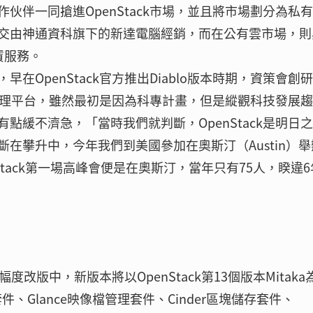
伙伴一同搶進OpenStack市場，並且將市場劃分為私
交由神通資科旗下的新達電腦經銷，而在公有雲市場，則
賃服務。
OpenStack官方推出Diablo版本時期，資策會創
資源管理平台，雖然最初是因為科專計畫，但是縱觀科技發展趨
點緩不濟急，「當時我們就判斷，OpenStack是明日之
在攀升中，今年我們到美國參加在奧斯汀（Austin）舉
nStack第一場高峰會便是在奧斯汀，當年只有75人，睽違
」
幅度改版中，新版本將以OpenStack第13個版本Mitaka
、Glance映像檔管理套件、Cinder區塊儲存套件、