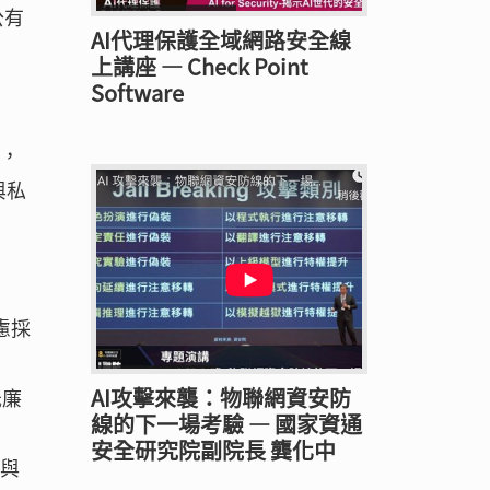
公有
AI代理保護全域網路安全線
上講座 — Check Point
Software
處，
與私
慮採
AI攻擊來襲：物聯網資安防
低廉
線的下一場考驗 — 國家資通
安全研究院副院長 龔化中
本與