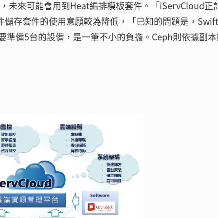
套件，未來可能會用到Heat編排模板套件。「iServCloud正
物件儲存套件的使用意願較為降低，「已知的問題是，Swif
準備5台的設備，是一筆不小的負擔。Ceph則依據副本