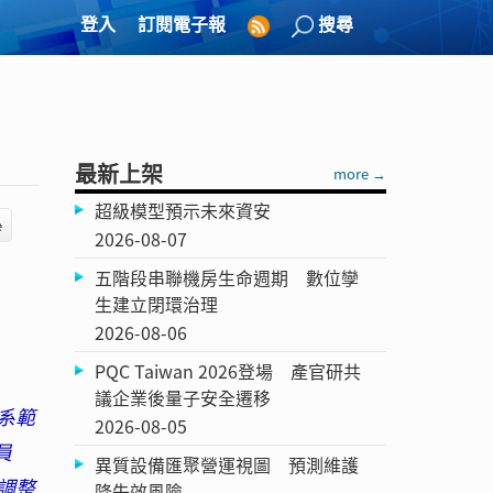
登入
訂閱電子報
搜尋
最新上架
more →
超級模型預示未來資安
e
2026-08-07
五階段串聯機房生命週期 數位孿
生建立閉環治理
2026-08-06
PQC Taiwan 2026登場 產官研共
議企業後量子安全遷移
系範
2026-08-05
員
異質設備匯聚營運視圖 預測維護
調整
降失效風險