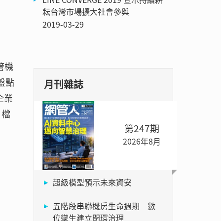
耘台灣市場擴大社會參與
2019-03-29
控管機
盤點
月刊雜誌
企業
、檔
第247期
2026年8月
超級模型預示未來資安
五階段串聯機房生命週期 數
位孿生建立閉環治理