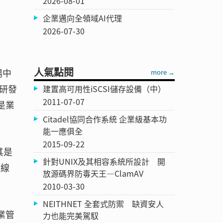
2026-08-01
企業邁向全領域AI代理
2026-07-30
人氣點閱
場中
more →
主研發
建置高可用性iSCSI儲存設備（中）
2011-07-07
是業
Citadel協同合作系統 企業級基本功
能一應俱全
2015-09-22
其是
針對UNIX及其相容系統所設計 開
品線
放源碼界防毒天王—ClamAV
2010-03-30
NEITHNET 全套式防禦 缺資安人
業管
力也能完美駕馭