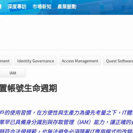
欄
深度專訪
市場新知
產業脈動
ement
Identity Governance
Access Management
Quest Softwar
IAM
配置帳號生命週期
戶的使用習慣，在方便性與生產力為優先考量之下，IT體
業早已具備身分識別與存取管理（IAM）能力，讓正確的
時符合法規規範，也無法避免必須隨著IT應用模式的改變