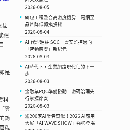
2026-08-05
統包工程整合高密度機房 電網至
晶片降低轉換損耗
總裁
2026-08-04
能建
AI 代理進駐 SOC 資安監控邁向
目
「智動應變」新紀元
2026-08-03
AI時代下，企業網路現代化的下一
，即是
步
2026-08-03
金融業PQC準備發動 密碼治理先
行掌握節奏
雲科
2026-08-03
「雲
逾200家AI業者齊聚！2026 AI應用
的銷
大展「AI WAVE SHOW」強勢登場
管能