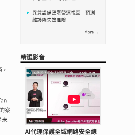
異質設備匯聚營運視圖 預測
維護降失效風險
More →
精選影音
務，
an
的案
戶未
AI代理保護全域網路安全線