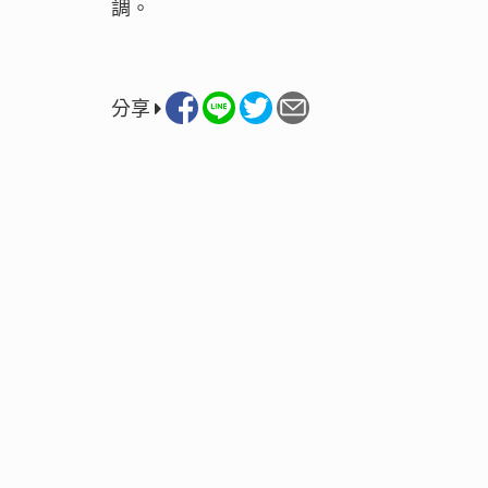
調。
分享