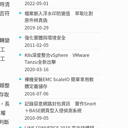
2022-05-01
時清
否符
檔案嵌入浮水印防變造 萃取比對
原件辨真偽
2019-10-29
強化實體與環境安全
的轉變
2011-02-05
員工
K8s深度整合vSphere VMware
描工
Tanzu全新出擊
2020-03-16
裸機安裝EMC ScaleIO 簡單享用軟
類整
體定義儲存
2016-07-06
案存取
，長
記錄惡意網路封包資訊 實作Snort
＋BASE網頁型入侵偵測系統
取權
2010-09-05
判斷
LINE CONVERGE 2019 宣示持續耕