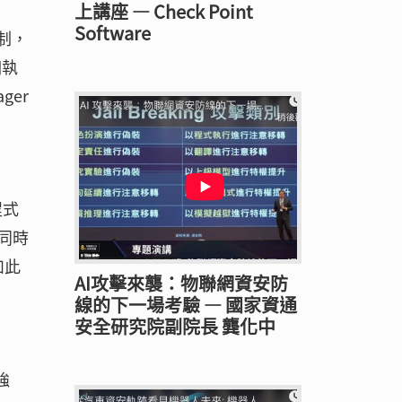
上講座 — Check Point
Software
制，
個執
ger
程式
同時
如此
AI攻擊來襲：物聯網資安防
線的下一場考驗 — 國家資通
安全研究院副院長 龔化中
強