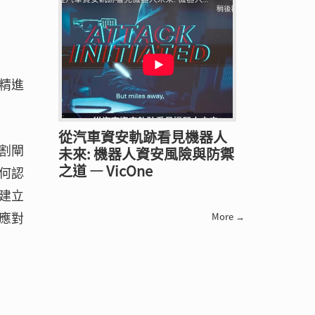
精進
從汽車資安軌跡看見機器人
割閘
未來: 機器人資安風險與防禦
之道 — VicOne
何認
建立
應對
More →