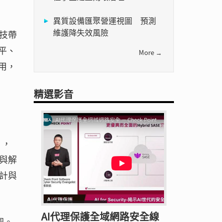
異質設備匯聚營運視圖 預測
維護降失效風險
技帶
平、
More →
用，
精選影音
），
與解
計與
AI代理保護全域網路安全線
圖。