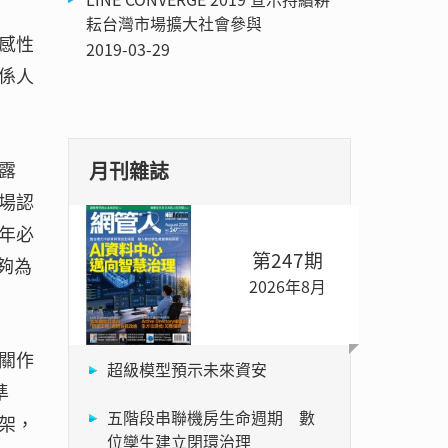
耘台灣市場擴大社會參與
感性
2019-03-29
係人
月刊雜誌
露
場認
年必
第247期
夠為
2026年8月
關作
超級模型預示未來資安
準
五階段串聯機房生命週期 數
架，
位孿生建立閉環治理