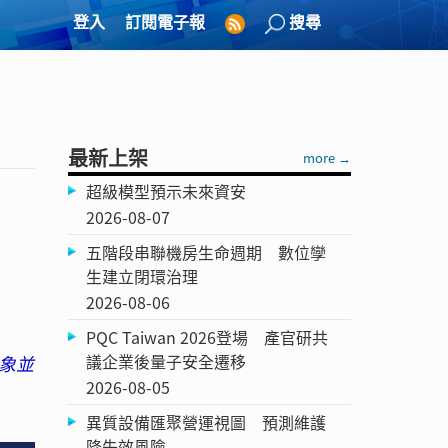
登入
訂閱電子報
搜尋
最新上架
more →
超級模型預示未來資安
2026-08-07
五階段串聯機房生命週期 數位孿
生建立閉環治理
2026-08-06
PQC Taiwan 2026登場 產官研共
議企業後量子安全遷移
象並
2026-08-05
異質設備匯聚營運視圖 預測維護
降失效風險