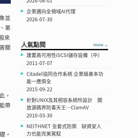
2026-08-01
企業邁向全領域AI代理
象並
2026-07-30
、業
般來
人氣點閱
more →
害關
建置高可用性iSCSI儲存設備（中）
2011-07-07
Citadel協同合作系統 企業級基本功
能一應俱全
2015-09-22
此，
針對UNIX及其相容系統所設計 開
能帶
放源碼界防毒天王—ClamAV
2010-03-30
NEITHNET 全套式防禦 缺資安人
力也能完美駕馭
基礎，