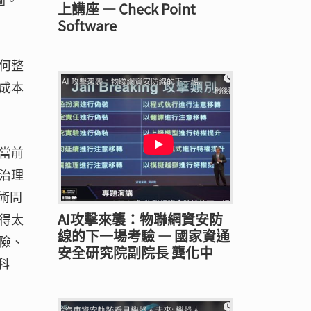
上講座 — Check Point
Software
何整
成本
當前
治理
術問
AI攻擊來襲：物聯網資安防
得太
線的下一場考驗 — 國家資通
險、
安全研究院副院長 龔化中
科