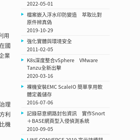
2022-05-01
、
檔案嵌入浮水印防變造 萃取比對
原件辨真偽
2019-10-29
地利用
強化實體與環境安全
在國
2011-02-05
企業
K8s深度整合vSphere VMware
Tanzu全新出擊
2020-03-16
裸機安裝EMC ScaleIO 簡單享用軟
體定義儲存
2016-07-06
治理
記錄惡意網路封包資訊 實作Snort
方利
＋BASE網頁型入侵偵測系統
比機
2010-09-05
LINE CONVERGE 2019 宣示持續耕