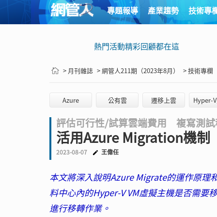
專題報導
產業趨勢
技術專
熱門活動精彩回顧都在這
> 月刊雜誌
> 網管人211期（2023年8月）
> 技術專欄
Azure
公有雲
遷移上雲
Hyper
評估可行性/試算雲端費用 複寫測試
活用Azure Migratio
2023-08-07
王偉任
本文將深入說明Azure Migrate的
料中心內的Hyper-V VM虛擬主機是否需
進行移轉作業。