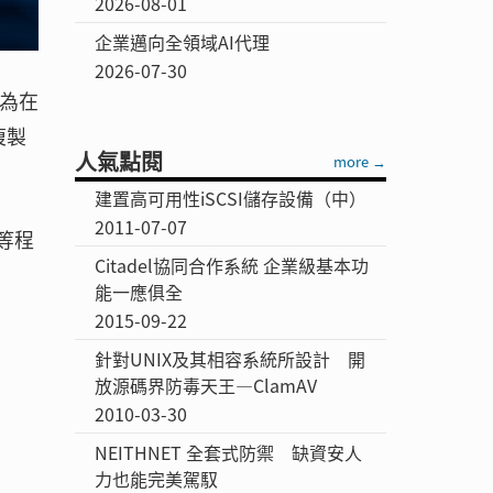
2026-08-01
企業邁向全領域AI代理
2026-07-30
常為在
複製
人氣點閱
more →
建置高可用性iSCSI儲存設備（中）
2011-07-07
等程
Citadel協同合作系統 企業級基本功
能一應俱全
2015-09-22
針對UNIX及其相容系統所設計 開
放源碼界防毒天王—ClamAV
2010-03-30
NEITHNET 全套式防禦 缺資安人
力也能完美駕馭