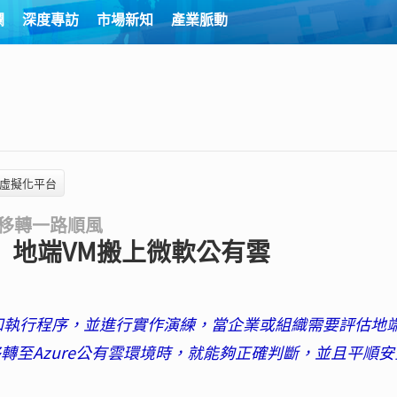
欄
深度專訪
市場新知
產業脈動
-V虛擬化平台
移轉一路順風
n機制 地端VM搬上微軟公有雲
運作原理和執行程序，並進行實作演練，當企業或組織需要評估地
要移轉至Azure公有雲環境時，就能夠正確判斷，並且平順