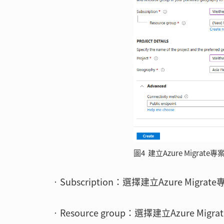
圖4 建立Azure Migrate專
‧Subscription：選擇建立Azure Migr
‧Resource group：選擇建立Azure M