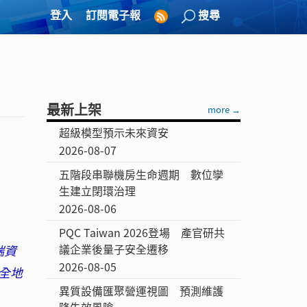
登入
訂閱電子報
搜尋
最新上架
more →
超級模型預示未來資安
2026-08-07
五階段串聯機房生命週期 數位孿
生建立閉環治理
2026-08-06
PQC Taiwan 2026登場 產官研共
議企業後量子安全遷移
端資
2026-08-05
安全地
異質設備匯聚營運視圖 預測維護
降失效風險