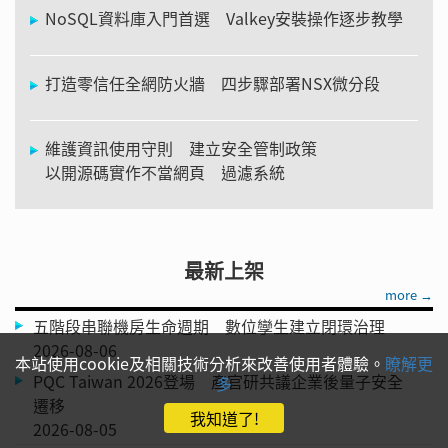
NoSQL資料庫入門首選 Valkey安裝操作逐步教學
打造零信任全網防火牆 四步驟部署NSX微分段
維護資訊使用守則 建立安全管制政策
以開源碼實作不當網頁 過濾系統
最新上架
more →
五階段串聯機房生命週期 數位孿生建立閉環治理
2026-08-06
本站使用cookie及相關技術分析來改善使用者體驗。
瞭解更
PQC Taiwan 2026登場 產官研共議企業後量子安全
多
遷移
我知道了!
2026-08-05