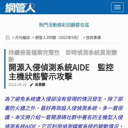
Togg
navi
熱門活動精彩回顧都在這
> 月刊雜誌
> 網管人200期（2022年9月）
> 技術專欄
持續檢查檔案完整性 即時偵測系統異常變
動
開源入侵偵測系統AIDE 監控
主機狀態警示攻擊
2022-09-20
吳惠麟
為了避免系統遭入侵卻沒有發現的情況發生，除了部
署防火牆之外，最好再架設入侵偵測系統，多一層保
護。本文將介紹一套開源碼社群中著名的主機型入侵
偵測系統AIDE，它可利用偵測檔案系統的變動情況，