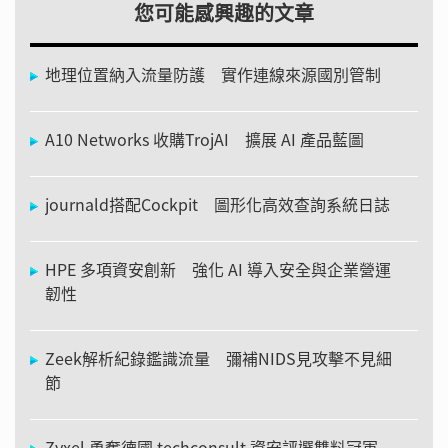
您可能感興趣的文章
地理位置納入流量防護 實作連線來源國別管制
A10 Networks 收購TrojAI 擴展 AI 產品藍圖
journald搭配Cockpit 圖形化高效查詢系統日誌
HPE 多項資安創新 強化 AI 導入安全與企業營運
韌性
Zeek解析紀錄鑑識流量 彌補NIDS見攻擊不見細
節
Zyxel 勇奪德國 techconsult 資安評選雙料冠軍