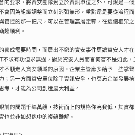
會的要求，將資安團隊獨立於資訊單位之外，可說是一個
不會因為組織調整而立刻消弭無形，重點還是要從流程面
與管控的那一把尺，可以在管理高層定奪，在這個框架之
漸趨順利。
的養成需要時間，而層出不窮的資安事件更讓資安人才在
IT不求有功但求無過，對於資安人員而言何嘗不是如此，
才不願走入資安領域的原因。企業主管應多給予一些掌聲
力；另一方面資安單位除了資訊安全，也莫忘企業發展搶
思考，才能為公司創造最大利益。
眼前的問題千絲萬縷，技術面上的規格你高我低，其實都
實也並非如想像中的複雜難解。