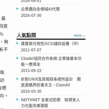
2026-08-01
企業邁向全領域AI代理
2026-07-30
，最
與資
%
人氣點閱
more →
O），無
建置高可用性iSCSI儲存設備（中）
系不
2011-07-07
Citadel協同合作系統 企業級基本功
能一應俱全
2015-09-22
向執
針對UNIX及其相容系統所設計 開
受訪
放源碼界防毒天王—ClamAV
有標
2010-03-30
向。
NEITHNET 全套式防禦 缺資安人
力也能完美駕馭