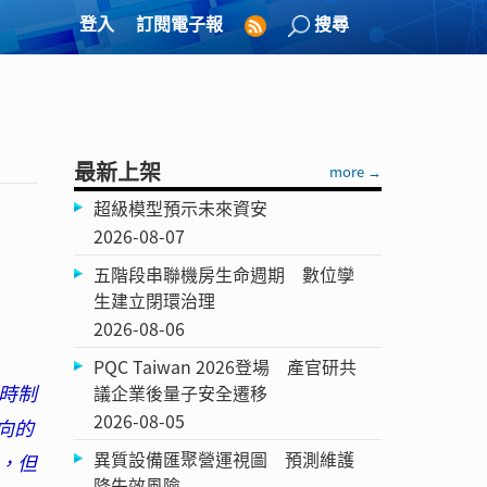
登入
訂閱電子報
搜尋
最新上架
more →
超級模型預示未來資安
2026-08-07
五階段串聯機房生命週期 數位孿
生建立閉環治理
2026-08-06
PQC Taiwan 2026登場 產官研共
時制
議企業後量子安全遷移
2026-08-05
向的
異質設備匯聚營運視圖 預測維護
，但
降失效風險