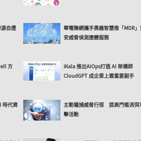
攻擊源自遭
華電聯網攜手奧義智慧推「MDR」
安威脅偵測應變服務
ell 方
iKala 推出AIOps打造 AI 架構師
CloudGPT 成企業上雲重要副手
AI 時代資
主動獵捕威脅行徑 提高門檻消弭
擊活動