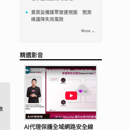
異質設備匯聚營運視圖 預測
維護降失效風險
More →
精選影音
收
AI代理保護全域網路安全線