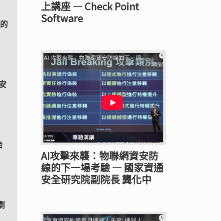
上講座 — Check Point
Software
對的
資安
台
AI攻擊來襲：物聯網資安防
線的下一場考驗 — 國家資通
安全研究院副院長 龔化中
劇