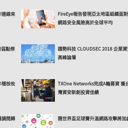
作連線來
FireEye報告發現亞太地區組織面
網路安全風險高於全球平均
差弱點修
趨勢科技 CLOUDSEC 2018 企業
高峰論壇
件稽核攸
TXOne Networks完成A輪募資 獲
灣資安新創投資佳績
護調閱歸
隨世界盃足球賽升溫網路攻擊將加