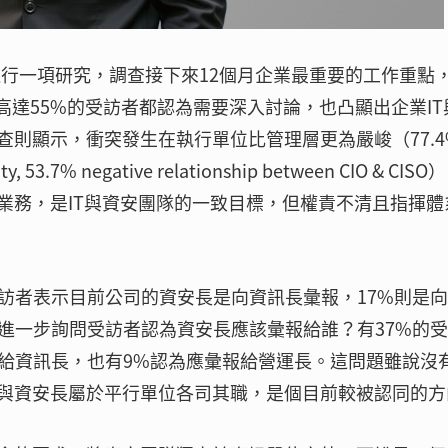
sultant進行一項研究，調查接下來12個月企業最重要的工作重點
高達55%的受訪者都認為需要深入討論，也凸顯出企業IT
則顯示，衝突發生在執行單位比管理層更為嚴峻（77.4
rity, 53.7% negative relationship between CIO & CIS
業務，是IT與資安團隊的一致目標，但權責不清且指揮體
訪者表示目前公司的資安長是向資訊長彙報，17%則是
進一步詢問受訪者認為資安長應該彙報給誰？有37%的
報給資訊長，也有9%認為應彙報給營運長。這問題雖說沒
與資安長屬於平行單位各司其職，是個目前較被認同的方