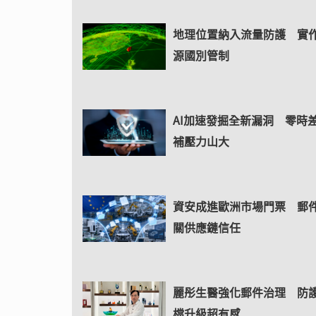
地理位置納入流量防護 實
源國別管制
AI加速發掘全新漏洞 零時
補壓力山大
資安成進歐洲市場門票 郵
關供應鏈信任
麗彤生醫強化郵件治理 防
檔升級超有感