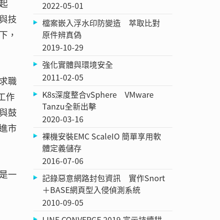
起
2022-05-01
與技
檔案嵌入浮水印防變造 萃取比對
下，
原件辨真偽
2019-10-29
強化實體與環境安全
2011-02-05
求職
K8s深度整合vSphere VMware
工作
Tanzu全新出擊
與鼓
2020-03-16
進市
裸機安裝EMC ScaleIO 簡單享用軟
體定義儲存
2016-07-06
是一
記錄惡意網路封包資訊 實作Snort
＋BASE網頁型入侵偵測系統
2010-09-05
LINE CONVERGE 2019 宣示持續耕