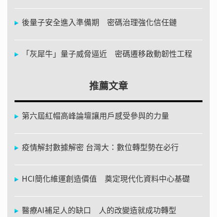
後量子安全進入準備期 密碼治理強化信任鏈
「灰犀牛」量子威脅逼近 密碼遷移啟動韌性工程
推薦文章
第六屆紅帽高峰論壇讓用戶感受參與的力量
疫情解封數據解密 台灣大：數位轉型勢在必行
HCI簡化維運創造價值 奠定現代化資料中心基礎
醫療AI補足人的缺口 人的改變造就成功轉型