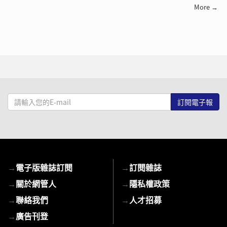
More →
請
輸
入
您
的
E-
→
電子版雜誌訂閱
→
訂閱雜誌
mail
→
關於網管人
→
隱私權政策
→
聯絡我們
→
人才招募
→
廣告刊登