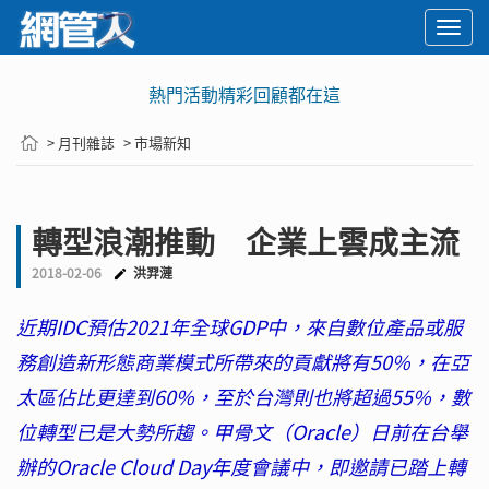
Togg
navi
熱門活動精彩回顧都在這
> 月刊雜誌
> 市場新知
轉型浪潮推動 企業上雲成主流
2018-02-06
洪羿漣
近期IDC預估2021年全球GDP中，來自數位產品或服
務創造新形態商業模式所帶來的貢獻將有50%，在亞
太區佔比更達到60%，至於台灣則也將超過55%，數
位轉型已是大勢所趨。甲骨文（Oracle）日前在台舉
辦的Oracle Cloud Day年度會議中，即邀請已踏上轉