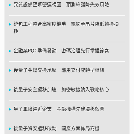
異質設備匯聚營運視圖 預測維護降失效風險
統包工程整合高密度機房 電網至晶片降低轉換損
耗
金融業PQC準備發動 密碼治理先行掌握節奏
後量子金鑰交換承壓 應用交付成轉型樞紐
後量子安全遷移加速 加密敏捷納入戰略核心
量子風險逼近企業 金融機構先建遷移藍圖
後量子資安遷移啟動 國產方案佈局商機