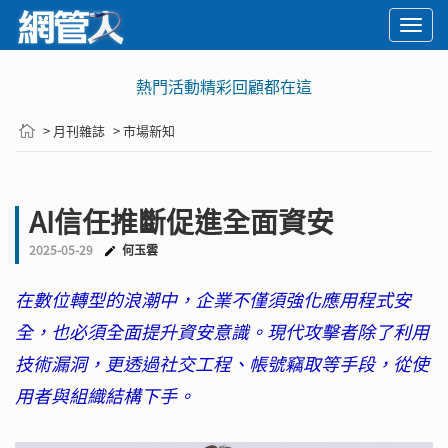
Togg
navi
熱門活動精彩回顧都在這
> 月刊雜誌
> 市場新知
AI信任推斷促進全面資安
2025-05-29
何玉雲
在數位轉型的浪潮中，企業不僅須強化應用程式安
全，也必須全面提升資安意識。現代攻擊者除了利用
技術漏洞，更透過社交工程、帳號竊取等手段，從使
用者與組織結構下手。