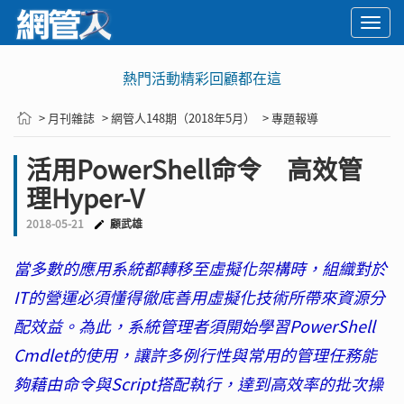
Togg
navi
熱門活動精彩回顧都在這
> 月刊雜誌
> 網管人148期（2018年5月）
> 專題報導
活用PowerShell命令 高效管
理Hyper-V
2018-05-21
顧武雄
當多數的應用系統都轉移至虛擬化架構時，組織對於
IT的營運必須懂得徹底善用虛擬化技術所帶來資源分
配效益。為此，系統管理者須開始學習PowerShell
Cmdlet的使用，讓許多例行性與常用的管理任務能
夠藉由命令與Script搭配執行，達到高效率的批次操