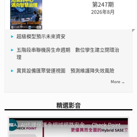
第247期
2026年8月
超級模型預示未來資安
五階段串聯機房生命週期 數位孿生建立閉環治
理
異質設備匯聚營運視圖 預測維護降失效風險
More →
精選影音