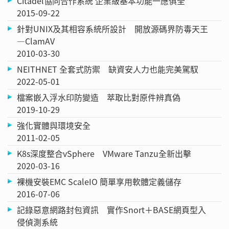
Citadel協同合作系統 企業級基本功能一應俱全
2015-09-22
針對UNIX及其相容系統所設計 開放源碼界防毒天王
—ClamAV
2010-03-30
NEITHNET 全套式防禦 缺資安人力也能完美駕馭
2022-05-01
檔案嵌入浮水印防變造 萃取比對原件辨真偽
2019-10-29
強化實體與環境安全
2011-02-05
K8s深度整合vSphere VMware Tanzu全新出擊
2020-03-16
裸機安裝EMC ScaleIO 簡單享用軟體定義儲存
2016-07-06
記錄惡意網路封包資訊 實作Snort＋BASE網頁型入
侵偵測系統