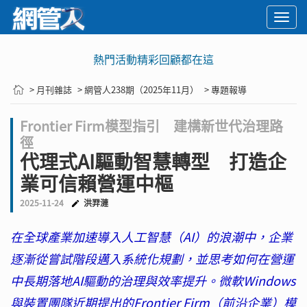
Togg
navi
熱門活動精彩回顧都在這
> 月刊雜誌
> 網管人238期（2025年11月）
> 專題報導
Frontier Firm模型指引 建構新世代治理路
徑
代理式AI驅動智慧轉型 打造企
業可信賴營運中樞
2025-11-24
洪羿漣
在全球產業加速導入人工智慧（AI）的浪潮中，企業
逐漸從嘗試階段邁入系統化規劃，並思考如何在營運
中長期落地AI驅動的治理與效率提升。微軟Windows
與裝置團隊近期提出的Frontier Firm（前沿企業）模