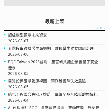
最新上架
more →
超級模型預示未來資安
2026-08-07
五階段串聯機房生命週期 數位孿生建立閉環治理
2026-08-06
PQC Taiwan 2026登場 產官研共議企業後量子安全
遷移
2026-08-05
異質設備匯聚營運視圖 預測維護降失效風險
2026-08-05
統包工程整合高密度機房 電網至晶片降低轉換損耗
2026-08-04
AI 代理進駐 SOC 資安監控邁向「智動應變」新紀元