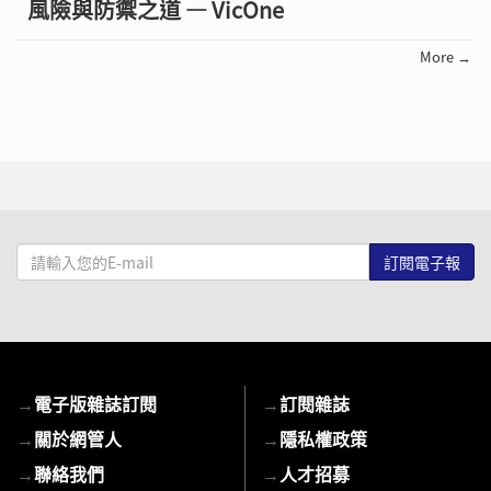
風險與防禦之道 — VicOne
More →
請
輸
入
您
的
E-
→
電子版雜誌訂閱
→
訂閱雜誌
mail
→
關於網管人
→
隱私權政策
→
聯絡我們
→
人才招募