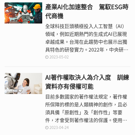
vSAN超融合叢集。
產業AI化加速整合 駕馭ESG時
代商機
全球科技巨頭積極投入人工智慧（AI）
領域，例如近期熱門的生成式AI已展現
卓越成果。台灣在此趨勢中也展示出獨
具特色的研發實力。2022年，中央研究
院資訊科學研究所所長廖弘源帶領的團
2023-05-02
隊，繼2020年發表電腦視覺領域的
YOLOv4之後，再度發表具有更高辨識
AI著作權取決人為介入度 訓練
度和擴充性的YOLOv7物件辨識
資料亦有侵權可能
（Object Detection）模型，每秒顯示
影格數（FPS）5到160範圍內的速度、
目前多數國家的著作權法規定，著作權
準確度幾乎超過了所有已知的物件偵測
所保障的標的是人類精神的創作，且必
器，可望為製造業的瑕疵檢測等工業應
須具備「原創性」及「創作性」等要
用場域推升精準度。
件，才會受到著作權法的保護。使用者
如果知道ChatGPT、Midjourney所產出
2023-04-24