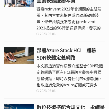
回歸軟體服務本質
觀察re:Invent 2022年會期間的主題演
說，其內容並未提倡或強調新硬體裝
置，也未延續強調或更新re:Invent
2021提出的5G行動通訊專網，發表的重
點在於資料統合管理、資料分析，並有
2023-06-06
些許新外部新市場機會探索，另外持續
貫徹自主晶片的長期策略，以及其他隨
部署Azure Stack HCI 體驗
服務發展而有的更新。
SDN軟體定義網路
本文將透過實作演練介紹整合SDN軟體
定義網路至原有HCI超融合叢集中具備
哪些優點，即時沒有任何的硬體設備，
也能透過免費的Azure訂閱或花費少許
費用，立即體驗及實際操作HCI超融合
2023-06-06
叢集整合SDN軟體定義網路的運作環
境。
數位技術搭配合規文化 永續是