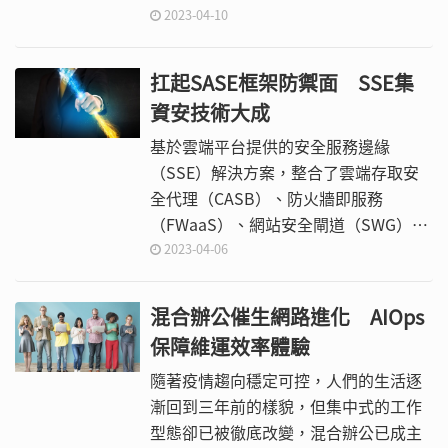
年，資料中心的用電量將有增無減，如
2023-04-10
何優化資料中心能源運用效率將是企業
在綠色永續課題中亟需克服的挑戰。
扛起SASE框架防禦面 SSE集
資安技術大成
基於雲端平台提供的安全服務邊緣
（SSE）解決方案，整合了雲端存取安
全代理（CASB）、防火牆即服務
（FWaaS）、網站安全閘道（SWG）、
零信任網路存取（ZTNA）、資料外洩防
2023-04-06
護（DLP）、遠端瀏覽器隔離（RBI）等
異質領域的資安技術，以單一控管平
混合辦公催生網路進化 AIOps
台，為雲端與地端存取行為建立一致性
保障維運效率體驗
的政策措施。
隨著疫情趨向穩定可控，人們的生活逐
漸回到三年前的樣貌，但集中式的工作
型態卻已被徹底改變，混合辦公已成主