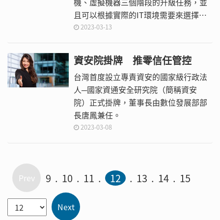
機、虛擬機器三個階段的升級任務，並
且可以根據實際的IT環境需要來選擇不
同的升級方式。如果還有vSphere
2023-03-13
Replication、vSAN等系統需要升級，
也可以繼續完成。
資安院掛牌 推零信任管控
台灣首度設立專責資安的國家級行政法
人─國家資通安全研究院（簡稱資安
院）正式掛牌，董事長由數位發展部部
長唐鳳兼任。
2023-03-08
9
10
11
12
13
14
15