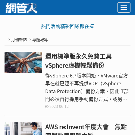
Togg
navi
熱門活動精彩回顧都在這
> 月刊雜誌
> 專題報導
運用標準版永久免費工具
vSphere虛機輕鬆備份
從vSphere 6.7版本開始，VMware官方
早在就已經不再提供VDP（vSphere
Data Protection）備份方案，因此IT部
門必須自行採用手動備份方式，或另尋
求適用的第三方解決方案。面對沒有內
2023-06-12
建備份管理工具的vSphere 8.0，建議管
理人員可採用AOMEI Cyber Backup備
AWS re:Invent年度大會 焦點
份方案來因應。