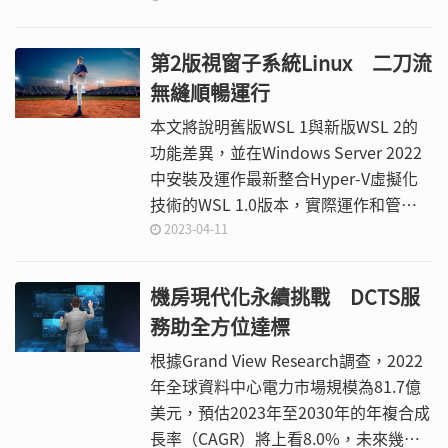
能調校的任務上更快更有效率。
第2版視窗子系統Linux 二刀流
無縫順暢運行
本文將說明舊版WSL 1與新版WSL 2的
功能差異，並在Windows Server 2022
中安裝及運作最新整合Hyper-V虛擬化
技術的WSL 1.0版本，實際運作和管理
不同的Linux執行個體，並且與
2023-04-11
Windows主機進行檔案交換作業，讓管
理人員與開發人員能夠輕鬆打造出研發
機房現代化永續挑戰 DCTS服
和測試環境。
務助全方位達標
根據Grand View Research調查，2022
年全球資料中心電力市場規模為81.7億
美元，預估2023年至2030年的年複合成
長率（CAGR）將上看8.0%，未來幾