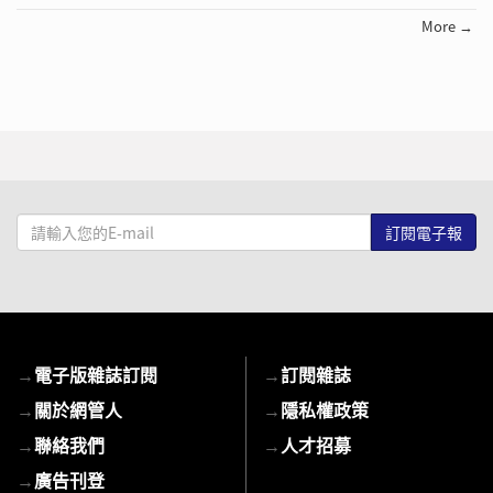
More →
請
輸
入
您
的
E-
→
電子版雜誌訂閱
→
訂閱雜誌
mail
→
關於網管人
→
隱私權政策
→
聯絡我們
→
人才招募
→
廣告刊登