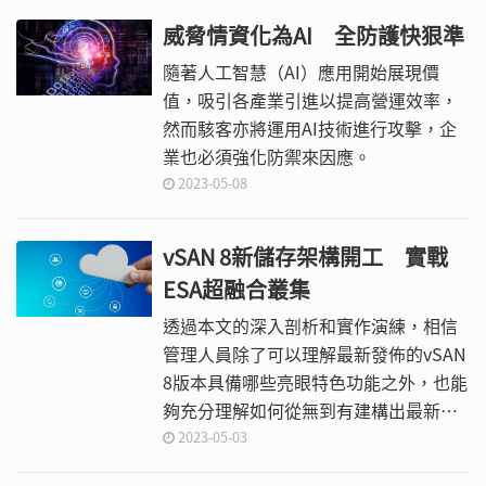
威脅情資化為AI 全防護快狠準
隨著人工智慧（AI）應用開始展現價
值，吸引各產業引進以提高營運效率，
然而駭客亦將運用AI技術進行攻擊，企
業也必須強化防禦來因應。
2023-05-08
vSAN 8新儲存架構開工 實戰
ESA超融合叢集
透過本文的深入剖析和實作演練，相信
管理人員除了可以理解最新發佈的vSAN
8版本具備哪些亮眼特色功能之外，也能
夠充分理解如何從無到有建構出最新發
佈的vSAN ESA超融合叢集，輕鬆為企業
2023-05-03
和組織部署高效能高穩定性高擴充性的