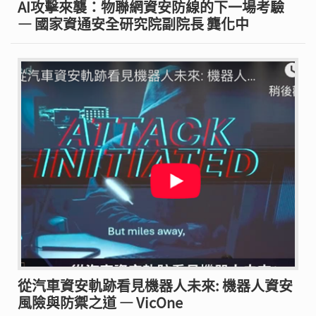
AI攻擊來襲：物聯網資安防線的下一場考驗
— 國家資通安全研究院副院長 龔化中
從汽車資安軌跡看見機器人未來: 機器人資安
風險與防禦之道 — VicOne