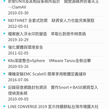
針對UNIX及其相容系統所設計 開放源碼界防毒天王
—ClamAV
2010-03-30
NEITHNET 全套式防禦 缺資安人力也能完美駕馭
2022-05-01
檔案嵌入浮水印防變造 萃取比對原件辨真偽
2019-10-29
強化實體與環境安全
2011-02-05
K8s深度整合vSphere VMware Tanzu全新出擊
2020-03-16
裸機安裝EMC ScaleIO 簡單享用軟體定義儲存
2016-07-06
記錄惡意網路封包資訊 實作Snort＋BASE網頁型入
侵偵測系統
2010-09-05
LINE CONVERGE 2019 宣示持續耕耘台灣市場擴大社