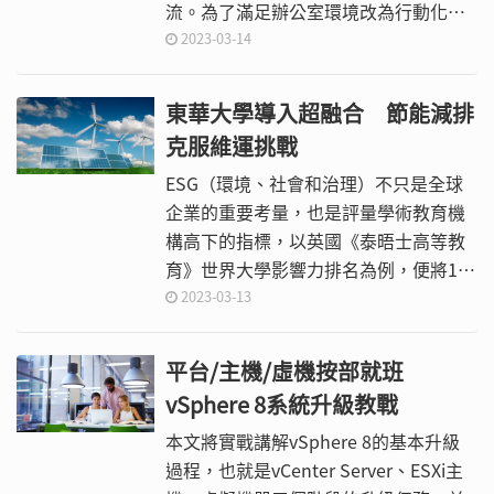
流。為了滿足辦公室環境改為行動化、
各式功能的連網裝置應用需求，以及協
2023-03-14
助企業IT維運日趨複雜的有線無線網路
架構，網通設備大廠紛紛投入發展
東華大學導入超融合 節能減排
AIOps，讓IT管理者基於雲端平台監
克服維運挑戰
控，降低確保有線無線網路穩定、高效
傳輸水準的技術門檻，亦可增進連線行
ESG（環境、社會和治理）不只是全球
為分析與診斷能力，有效提升用戶體
企業的重要考量，也是評量學術教育機
驗。
構高下的指標，以英國《泰晤士高等教
育》世界大學影響力排名為例，便將17
項聯合國永續發展指標（SDGs）做為評
2023-03-13
比標準，以各大學在17個項目中的表現
作為評核依據，因而節能減碳也成學校
平台/主機/虛機按部就班
關注的項目之一。
vSphere 8系統升級教戰
本文將實戰講解vSphere 8的基本升級
過程，也就是vCenter Server、ESXi主