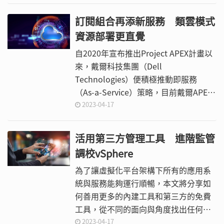
的文章圖畫係侵害他人著作財產權，又
未取得著作財產權人之同意或授權，而
訂閱組合再添新服務 類雲模式
將這些侵權的創作張貼於社群媒體上，
資源部署更直覺
亦可能構成著作權的侵害。
自2020年宣布推出Project APEX計畫以
來，戴爾科技集團（Dell
Technologies）便積極推動即服務
（As-a-Service）策略，目前戴爾APEX
產品組合包含了運算、儲存以及客製化
2023-04-17
三大類。
活用第三方管理工具 進階監管
調校vSphere
為了讓虛擬化平台架構下所有的應用系
統與服務能夠運行順暢，本文將分享如
何善用更多的內建工具和第三方的免費
工具，從不同的面向與角度找出任何可
能影響效能運行的原因，讓IT人員在效
2023-04-17