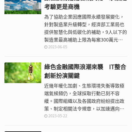
考驗更是商機
為了協助企業因應國際永續發展變化，
針對製造業升級轉型，經濟部工業局也
提供智慧化與低碳化的補助，9人以下的
製造業最高補助上限為每案300萬元。
10人以上的製造業最高每案可申請到
2023-06-05
500萬元的補助，如果是集團連同供應
鏈一起申請，單一智慧化每案最高補助
綠色金融國際浪潮來襲 IT整合
2,000萬元，低碳化每案最高可申請
創新扮演關鍵
3,000萬元的補助。
近幾年暖化加劇、生態環境失衡導致極
端氣候頻仍，全球採取行動已刻不容
緩。國際組織以及各國政府紛紛提出政
策、制定相關法令規章，以加速邁向永
續發展目標。
2023-05-22