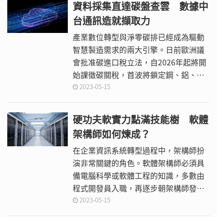
資料採集直達碳盤查雲 數據中
台通訊造就擷取力
產業數位轉型與淨零碳排已經成為驅動
智慧製造需求的兩大引擎。日前歐洲議
會批准碳進口稅立法，自2026年起將開
始課徵碳關稅，首波將鎖定鋼、鋁、水
泥、肥料、電力和氫，而這也是首例將
2023-05-15
氣候規範納入全球貿易規則的法案，面
對全球加速2050淨零排放的決心，製造
硬功夫軟實力點滿技能樹 軟體
業低碳轉型的議題也變得更加迫切。
架構師如何煉成？
在企業資訊系統轉型過程中，架構師扮
演非常關鍵的角色。軟體架構師必須具
備電腦科學或軟體工程的知識，多數由
程式開發員入職，再逐步朝架構師發
展。為此，本文將詳細說明軟體架構師
2023-05-15
所應具備的軟硬技能以及養成步驟。