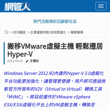
Togg
navi
熱門活動精彩回顧都在這
> 月刊雜誌
> 企業檔案存取 迎向雲端化
> 專題報導
搬移VMware虛擬主機 輕鬆遷居
Hyper-V
2013-08-05
王偉任
Windows Server 2012 R2內建的Hyper-V 3.0虛擬化
平台功能更加強化，讓管理更便捷，用戶將可透過微
軟官方所發布的V2V（Virtual to Virtual）轉換工具
「MVMC」，將目前運作於VMware vSphere
ESX/ESXi虛擬化平台上的VM虛擬主機，轉換至