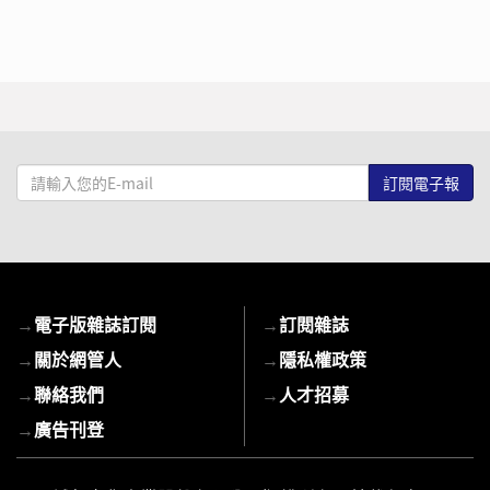
請
輸
入
您
的
E-
→
電子版雜誌訂閱
→
訂閱雜誌
mail
→
關於網管人
→
隱私權政策
→
聯絡我們
→
人才招募
→
廣告刊登