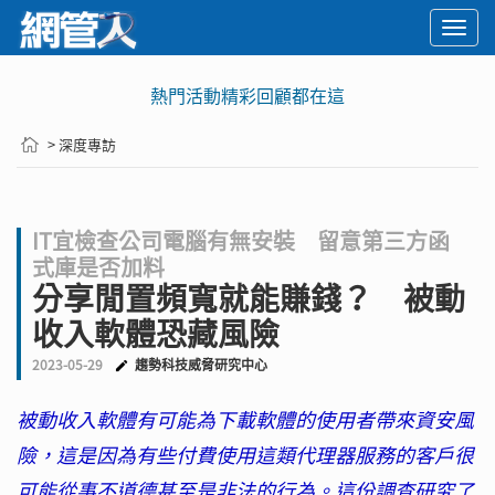
Togg
navi
熱門活動精彩回顧都在這
> 深度專訪
IT宜檢查公司電腦有無安裝 留意第三方函
式庫是否加料
分享閒置頻寬就能賺錢？ 被動
收入軟體恐藏風險
2023-05-29
趨勢科技威脅研究中心
被動收入軟體有可能為下載軟體的使用者帶來資安風
險，這是因為有些付費使用這類代理器服務的客戶很
可能從事不道德甚至是非法的行為。這份調查研究了