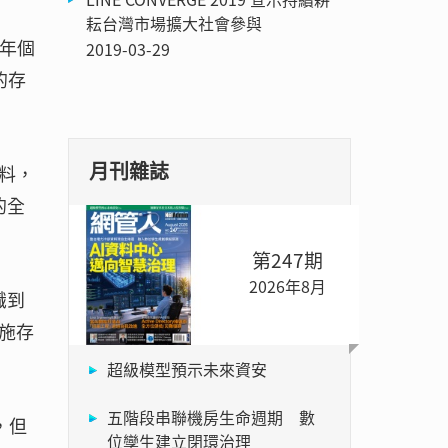
耘台灣市場擴大社會參與
）年個
2019-03-29
的存
月刊雜誌
料，
的全
第247期
2026年8月
識到
施存
超級模型預示未來資安
五階段串聯機房生命週期 數
，但
位孿生建立閉環治理