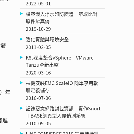
2022-05-01
檔案嵌入浮水印防變造 萃取比對
原件辨真偽
2019-10-29
強化實體與環境安全
y發
2011-02-05
K8s深度整合vSphere VMware
Tanzu全新出擊
2020-03-16
裸機安裝EMC ScaleIO 簡單享用軟
體定義儲存
5）年
2016-07-06
記錄惡意網路封包資訊 實作Snort
＋BASE網頁型入侵偵測系統
有進
2010-09-05
LINE CONVERGE 2019 宣示持續耕