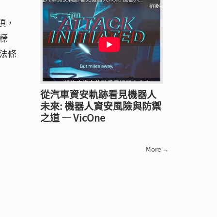
項，
標
法條
從汽車資安軌跡看見機器人
未來: 機器人資安風險與防禦
之道 — VicOne
More →