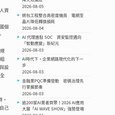
2026-08-05
人資
統包工程整合高密度機房 電網至
晶片降低轉換損耗
國個
2026-08-04
。
AI 代理進駐 SOC 資安監控邁向
「智動應變」新紀元
2026-08-03
之規
含組
AI時代下，企業網路現代化的下一
步
與設
2026-08-03
安全
金融業PQC準備發動 密碼治理先
行掌握節奏
2026-08-03
時，
逾200家AI業者齊聚！2026 AI應用
自己
大展「AI WAVE SHOW」強勢登場