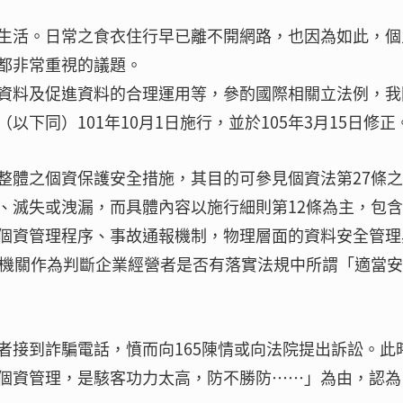
生活。日常之食衣住行早已離不開網路，也因為如此，個
都非常重視的議題。
資料及促進資料的合理運用等，參酌國際相關立法例，我
下同）101年10月1日施行，並於105年3月15日修正
整體之個資保護安全措施，其目的可參見個資法第27條
、滅失或洩漏，而具體內容以施行細則第12條為主，包
個資管理程序、事故通報機制，物理層面的資料安全管理
管機關作為判斷企業經營者是否有落實法規中所謂「適當
者接到詐騙電話，憤而向165陳情或向法院提出訴訟。此
個資管理，是駭客功力太高，防不勝防……」為由，認為