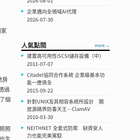
2026-08-01
企業邁向全領域AI代理
2026-07-30
國家
人氣點閱
more →
建置高可用性iSCSI儲存設備（中）
2011-07-07
Citadel協同合作系統 企業級基本功
地房
能一應俱全
司透過
2015-09-22
了個
針對UNIX及其相容系統所設計 開
放源碼界防毒天王—ClamAV
2010-03-30
NEITHNET 全套式防禦 缺資安人
照照
力也能完美駕馭
出生