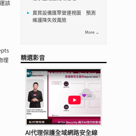
運該
異質設備匯聚營運視圖 預測
維護降失效風險
More →
pts
精選影音
、物理
AI代理保護全域網路安全線