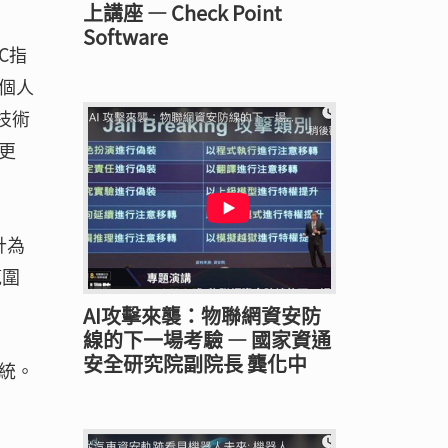
上講座 — Check Point
Software
C指
個人
技術
更
計為
範圍
AI攻擊來襲：物聯網資安防
線的下一場考驗 — 國家資通
安全研究院副院長 龔化中
統。