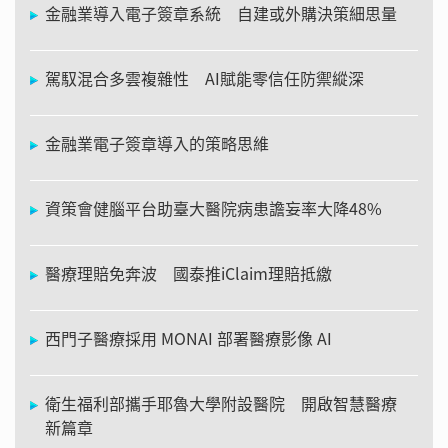
金融業導入電子簽章系統 自建或外購決策細思量
駕馭混合多雲複雜性 AI賦能零信任防禦縱深
金融業電子簽章導入的策略思維
資策會健腦平台助臺大醫院病患譫妄率大降48%
醫療理賠免奔波 國泰推iClaim理賠抵繳
西門子醫療採用 MONAI 部署醫療影像 AI
衛生福利部攜手耶魯大學附設醫院 開啟智慧醫療
新篇章