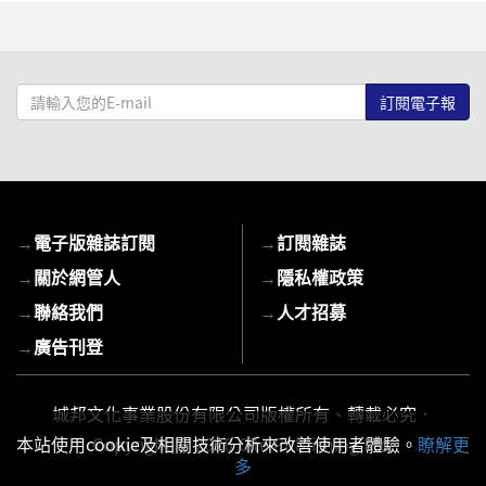
請
輸
入
您
的
E-
→
電子版雜誌訂閱
→
訂閱雜誌
mail
→
關於網管人
→
隱私權政策
→
聯絡我們
→
人才招募
→
廣告刊登
城邦文化事業股份有限公司版權所有、轉載必究．
本站使用cookie及相關技術分析來改善使用者體驗。
瞭解更
Copyright © 2026 Cite Publishing Ltd.
多