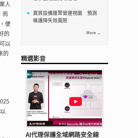
業人
異質設備匯聚營運視圖 預測
，而
維護降失效風險
，便
好的
More →
可以
來的
精選影音
25
代以
AI代理保護全域網路安全線