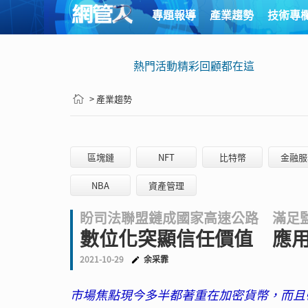
專題報導
產業趨勢
技術專
熱門活動精彩回顧都在這
> 產業趨勢
區塊鏈
NFT
比特幣
金融服
NBA
資產管理
盼司法聯盟鏈成國家高速公路 滿足
數位化突顯信任價值 應
2021-10-29
余采霏
市場焦點現今多半都著重在加密貨幣，而且