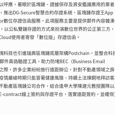
以呼應，著眼於區塊鏈、證據保存及資安鑑識應用的業者
出DG-Secure智慧合約存證系統、區塊鏈存證王App
testor數位存證信函服務，此項服務主要是提供郵件內容雜
的功能，以公私雙鏈存證的方式來扮演數位世界的公正第三方
Cloud使用者寄發「數位版」存證信函。
技也引進瑞典區塊鏈底層架構Postchain，並整合科
件真偽驗證工具，助力防堵BEC（Business Email
情爆發之際，許多企業紛紛施行遠距辦公，針對不動產領域之
疫情嚴峻時期只能冒著健康風險、持續土法煉鋼地拜訪客
不動產區塊鏈公司合作，結合逢甲大學陳建元教授團隊以
contract線上簽約與存證平台，落實遠距簽約，並確保