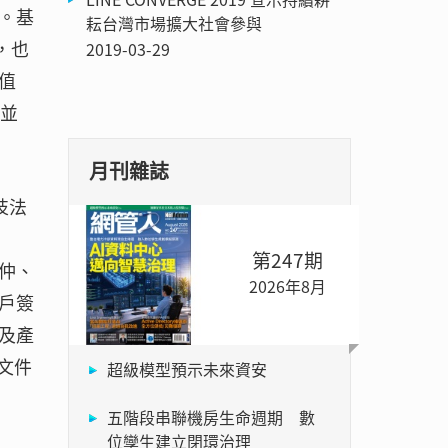
。基
耘台灣市場擴大社會參與
，也
2019-03-29
湊值
，並
月刊雜誌
技法
第247期
房仲、
2026年8月
戶簽
及產
文件
超級模型預示未來資安
五階段串聯機房生命週期 數
位孿生建立閉環治理