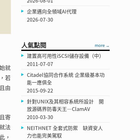
2026-08-01
企業邁向全領域AI代理
2026-07-30
人氣點閱
more →
建置高可用性iSCSI儲存設備（中）
2011-07-07
始就
Citadel協同合作系統 企業級基本功
，若
能一應俱全
且由
2015-09-22
針對UNIX及其相容系統所設計 開
放源碼界防毒天王—ClamAV
且寄
2010-03-30
就法
NEITHNET 全套式防禦 缺資安人
力也能完美駕馭
此，