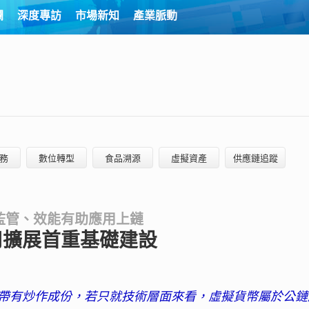
欄
深度專訪
市場新知
產業脈動
務
數位轉型
食品溯源
虛擬資產
供應鏈追蹤
監管、效能有助應用上鏈
用擴展首重基礎建設
帶有炒作成份，若只就技術層面來看，虛擬貨幣屬於公鏈