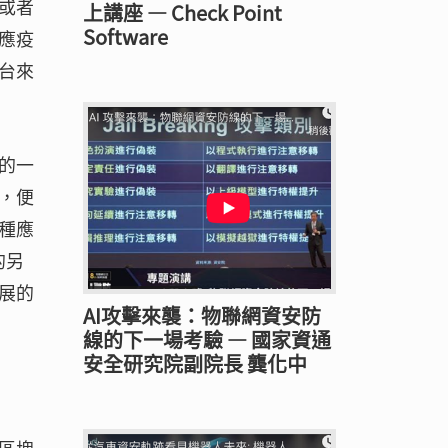
或者
上講座 — Check Point
Software
應疫
台來
的一
，便
種應
的另
展的
AI攻擊來襲：物聯網資安防
線的下一場考驗 — 國家資通
安全研究院副院長 龔化中