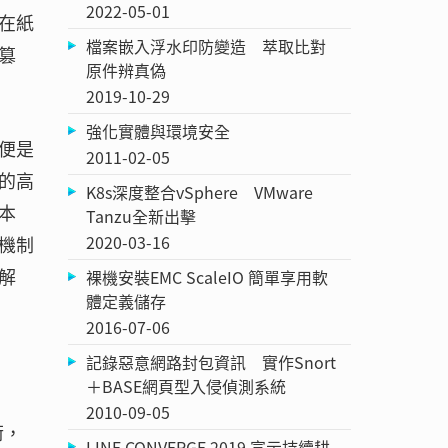
2022-05-01
在紙
檔案嵌入浮水印防變造 萃取比對
篡
原件辨真偽
2019-10-29
強化實體與環境安全
便是
2011-02-05
的高
K8s深度整合vSphere VMware
本
Tanzu全新出擊
2020-03-16
機制
解
裸機安裝EMC ScaleIO 簡單享用軟
體定義儲存
2016-07-06
記錄惡意網路封包資訊 實作Snort
＋BASE網頁型入侵偵測系統
2010-09-05
術，
LINE CONVERGE 2019 宣示持續耕