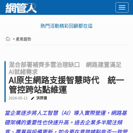
Togg
navi
熱門活動精彩回顧都在這
> 產業趨勢
混合部署補齊多雲治理缺口 網路建置滿足
AI就緒需求
AI原生網路支援智慧時代 統一
管控跨站點維運
2026-05-11
洪羿漣
當企業逐步將人工智慧（AI）導入實際營運，網路基
礎架構的重要性也快速升高。過去企業多半關注頻
寬、覆蓋與設備更新，如今更在意跨據點能否一致管