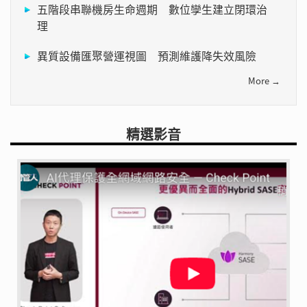
五階段串聯機房生命週期 數位孿生建立閉環治
理
異質設備匯聚營運視圖 預測維護降失效風險
More →
精選影音