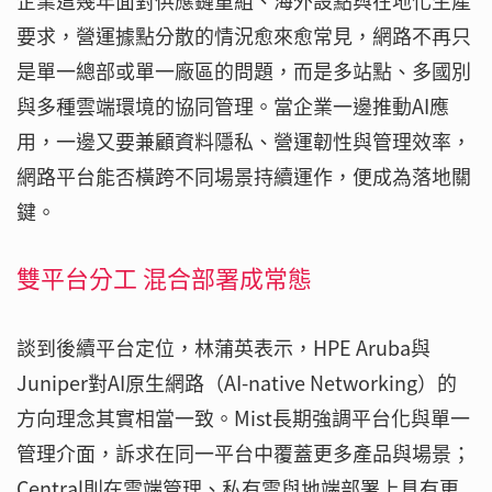
企業這幾年面對供應鏈重組、海外設點與在地化生產
要求，營運據點分散的情況愈來愈常見，網路不再只
是單一總部或單一廠區的問題，而是多站點、多國別
與多種雲端環境的協同管理。當企業一邊推動AI應
用，一邊又要兼顧資料隱私、營運韌性與管理效率，
網路平台能否橫跨不同場景持續運作，便成為落地關
鍵。
雙平台分工 混合部署成常態
談到後續平台定位，林蒲英表示，HPE Aruba與
Juniper對AI原生網路（AI-native Networking）的
方向理念其實相當一致。Mist長期強調平台化與單一
管理介面，訴求在同一平台中覆蓋更多產品與場景；
Central則在雲端管理、私有雲與地端部署上具有更