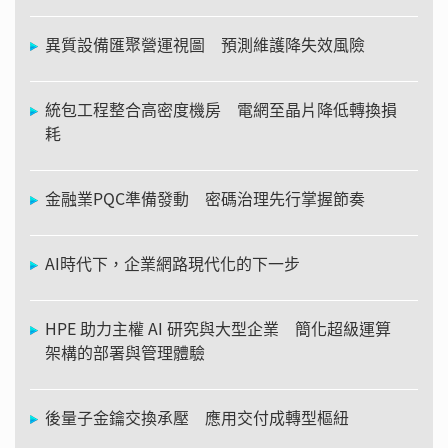
異質設備匯聚營運視圖 預測維護降失效風險
統包工程整合高密度機房 電網至晶片降低轉換損
耗
金融業PQC準備發動 密碼治理先行掌握節奏
AI時代下，企業網路現代化的下一步
HPE 助力主權 AI 研究與大型企業 簡化超級運算
架構的部署與管理體驗
後量子金鑰交換承壓 應用交付成轉型樞紐