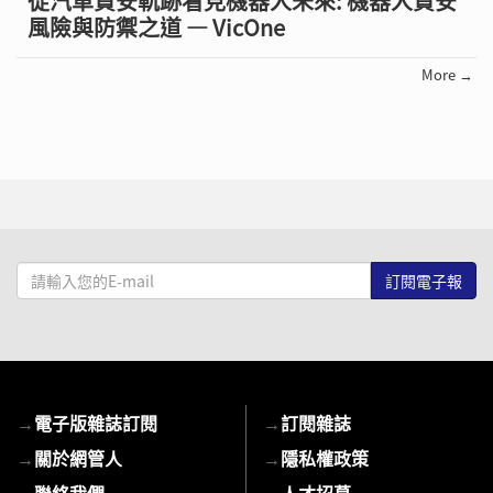
從汽車資安軌跡看見機器人未來: 機器人資安
風險與防禦之道 — VicOne
More →
請
輸
入
您
的
E-
→
電子版雜誌訂閱
→
訂閱雜誌
mail
→
關於網管人
→
隱私權政策
→
聯絡我們
→
人才招募