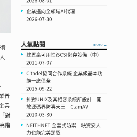
2026-08-01
企業邁向全領域AI代理
2026-07-30
人氣點閱
more →
技術
建置高可用性iSCSI儲存設備（中）
人
2011-07-07
Citadel協同合作系統 企業級基本功
能一應俱全
、
2015-09-22
業普
針對UNIX及其相容系統所設計 開
企業
放源碼界防毒天王—ClamAV
2010-03-30
「對
高階
NEITHNET 全套式防禦 缺資安人
力也能完美駕馭