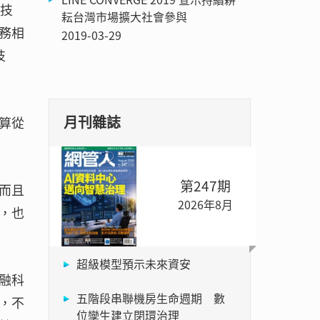
興技
耘台灣市場擴大社會參與
務相
2019-03-29
技
月刊雜誌
算從
第247期
而且
2026年8月
，也
超級模型預示未來資安
融科
五階段串聯機房生命週期 數
，不
位孿生建立閉環治理