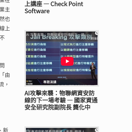
上講座 — Check Point
業主
Software
然也
線上
不
問
「由
流，
AI攻擊來襲：物聯網資安防
線的下一場考驗 — 國家資通
安全研究院副院長 龔化中
、新