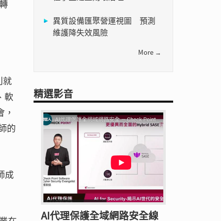
轉
異質設備匯聚營運視圖 預測
維護降失效風險
More →
別就
精選影音
、軟
會，
師的
師成
AI代理保護全域網路安全線
業在