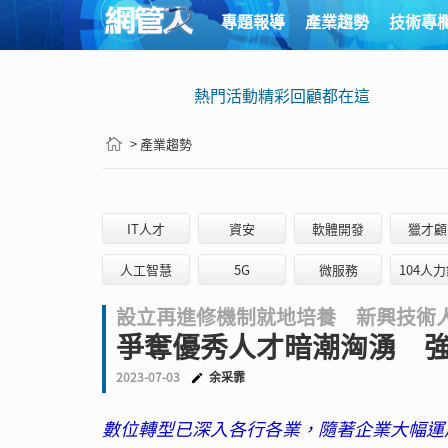
專題報導
產業趨勢
技術專
熱門活動精彩回顧都在這
> 產業趨勢
IT人才
資安
軟體開發
獵才顧
人工智慧
5G
微服務
104人
設立再進修機制就地培養 新興技術
爭奪優秀人才暗潮洶湧 
2023-07-03
余采霏
數位轉型已深入各行各業，隨著企業大幅運