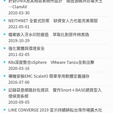
針對UNIX及其相容系統所設計 開放源碼界防毒天王
—ClamAV
2010-03-30
NEITHNET 全套式防禦 缺資安人力也能完美駕馭
2022-05-01
檔案嵌入浮水印防變造 萃取比對原件辨真偽
2019-10-29
強化實體與環境安全
2011-02-05
K8s深度整合vSphere VMware Tanzu全新出擊
2020-03-16
裸機安裝EMC ScaleIO 簡單享用軟體定義儲存
2016-07-06
記錄惡意網路封包資訊 實作Snort＋BASE網頁型入
侵偵測系統
2010-09-05
LINE CONVERGE 2019 宣示持續耕耘台灣市場擴大社