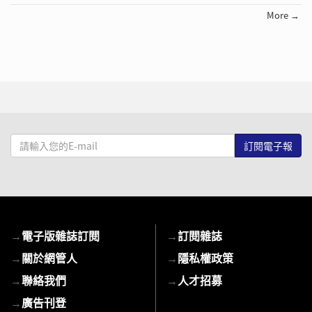
More →
請
輸
入
您
的
E-
→
電子版雜誌訂閱
→
訂閱雜誌
mail
→
關於網管人
→
隱私權政策
→
聯絡我們
→
人才招募
→
廣告刊登