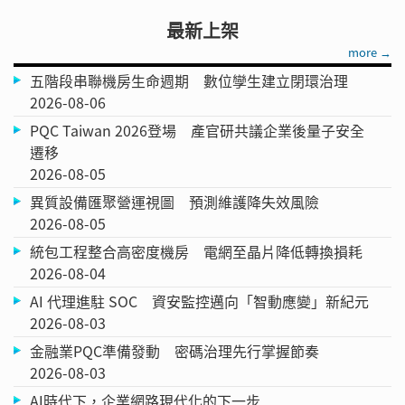
最新上架
more →
五階段串聯機房生命週期 數位孿生建立閉環治理
2026-08-06
PQC Taiwan 2026登場 產官研共議企業後量子安全
遷移
2026-08-05
異質設備匯聚營運視圖 預測維護降失效風險
2026-08-05
統包工程整合高密度機房 電網至晶片降低轉換損耗
2026-08-04
AI 代理進駐 SOC 資安監控邁向「智動應變」新紀元
2026-08-03
金融業PQC準備發動 密碼治理先行掌握節奏
2026-08-03
AI時代下，企業網路現代化的下一步