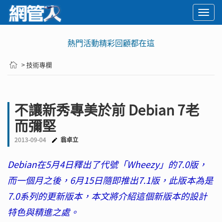
Togg
navi
熱門活動精彩回顧都在這
> 技術專欄
不讓新秀專美於前 Debian 7老
而彌堅
2013-09-04
翁卓立
Debian在5月4日釋出了代號「Wheezy」的7.0版，
而一個月之後，6月15日隨即推出7.1版，此版本為是
7.0系列的更新版本，本文將介紹這個新版本的設計
特色與精進之處。