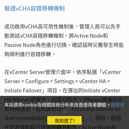
驗證vCHA容錯移轉機制
成功啟用vCHA高可用性機制後，管理人員可以先手
動測試vCHA容錯移轉機制，將Active Node和
Passive Node角色進行切換，確認屆時災難發生時能
夠順利進行容錯移轉。
在vCenter Server管理介面中，依序點選「vCenter
Server > Configure > Settings > vCenter HA >
Initiate Failover」項目，在彈出的Initiate vCenter
HA failover視窗中，如圖10所示，VMware建議除非
本站使用cookie及相關技術分析來改善使用者體驗。
瞭解更
有特殊情況，否則請勿勾選「Force the failover to
多
start immediately withou waiting ...」項目，原因
我知道了!
在於若強制執行容錯移轉的動作，Active Node和