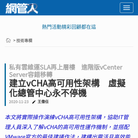
Togg
navi
熱門活動精彩回顧都在這
> 技術專欄
私有雲維運SLA再上層樓 進階版vCenter
Server容錯移轉
建立vCHA高可用性架構 虛擬
化總管中心永不停機
2020-11-23
王偉任
本文將實際操作演練vCHA高可用性架構，協助IT管
理人員深入了解vCHA的高可用性運作機制，並搭配
VMware官方的最佳建議作法，建構出靈活且高效能