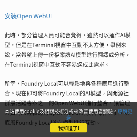
安裝Open WebUI
此時，部分管理人員可能會覺得，雖然可以運作AI模
型，但是在Terminal視窗中互動不太方便，舉例來
說，當希望上傳一份檔案讓AI模型進行翻譯或分析，
在Terminal視窗中互動不容易達成此需求。
所幸，Foundry Local可以輕鬆地與各種應用進行整
合。現在即可將Foundry Local的AI模型，與開源社
群最活躍專案之一的Open WebUI進行整合，讓管理
本站使用cookie及相關技術分析來改善使用者體驗。
瞭解更
人員可以輕鬆透過Open WebUI的友善操作介面，與
多
底層Foundry Local的AI模型進行互動。
我知道了!