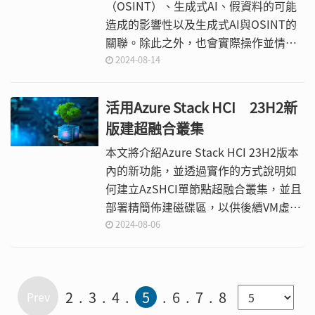
（OSINT）、生成式AI、假資料的可能
造成的影響性以及生成式AI與OSINT的
關聯。除此之外，也會實際操作並情境
演練，詳細說明如何透過AI or Not和
2024-08-14
Illuminarty等兩款工具來驗證圖片資料
的真偽。
活用Azure Stack HCI 23H2新
版建超融合叢集
本文將介紹Azure Stack HCI 23H2版本
內的新功能，並透過實作的方式說明如
何建立AzSHCI單節點超融合叢集，並且
部署精簡佈建磁碟區，以供後續VM虛擬
主機和容器等工作負載使用，這樣IT管
2024-08-06
理人員就能夠快速建立研發和測試
AzSHCI超融合叢集環境。
2
3
4
5
6
7
8