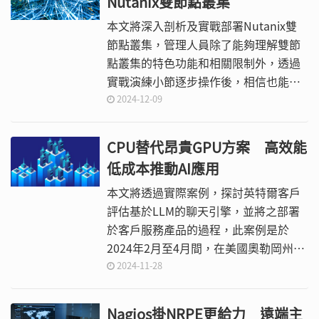
Nutanix雙節點叢集
本文將深入剖析及實戰部署Nutanix雙
節點叢集，管理人員除了能夠理解雙節
點叢集的特色功能和相關限制外，透過
實戰演練小節逐步操作後，相信也能幫
助分公司或小型企業和組織的管理人員
2024-12-09
輕鬆建立Nutanix雙節點叢集運作環
境。
CPU替代昂貴GPU方案 高效能
低成本推動AI應用
本文將透過實際案例，探討英特爾客戶
評估基於LLM的聊天引擎，並將之部署
於客戶服務產品的過程，此案例是於
2024年2月至4月間，在美國奧勒岡州由
英特爾管理的VMware實驗室中進行測
2024-11-28
試。
Nagios掛NRPE更給力 遠端主