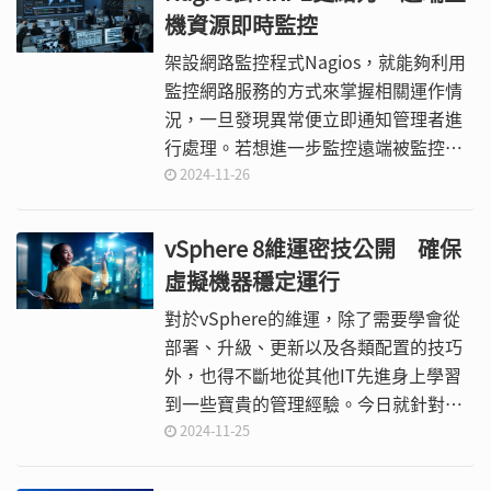
機資源即時監控
架設網路監控程式Nagios，就能夠利用
監控網路服務的方式來掌握相關運作情
況，一旦發現異常便立即通知管理者進
行處理。若想進一步監控遠端被監控主
機的系統資源，則必須透過本文將實作
2024-11-26
示範的NRPE（Nagios Remote Plugin
Executor）機制。
vSphere 8維運密技公開 確保
虛擬機器穩定運行
對於vSphere的維運，除了需要學會從
部署、升級、更新以及各類配置的技巧
外，也得不斷地從其他IT先進身上學習
到一些寶貴的管理經驗。今日就針對
vSphere 8維運經驗，分享六項效能配
2024-11-25
置上的關鍵建議，以及八大管理員常見
故障難題的化解。