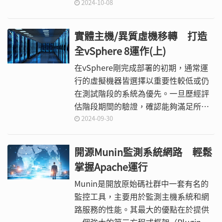
難事件時快速還原至正常運作狀態，本
2024-10-08
文將實戰演練詳細示範其中的設定步
驟。
實體主機/異質虛機移轉 打造
全vSphere 8運作(上)
在vSphere剛完成部署的初期，通常運
行的虛擬機器皆選擇以重要性較低或仍
在測試階段的系統為優先。一旦歷經評
估階段期間的驗證，確認能夠滿足所有
功能面的要求後，便可以開始擬訂計畫
2024-09-30
將這些重要系統移轉至vSphere架構
中，本文將分上下兩集文章進行示範講
開源Munin監測系統網路 輕鬆
解。
掌握Apache運行
Munin是開放原始碼社群中一套有名的
監控工具，主要用於監測主機系統和網
路服務的性能。其最大的優點在於提供