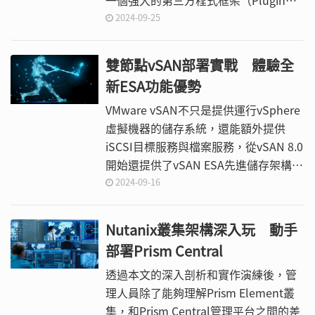
一個強大的第三方程式框架（Plugin）
架構，方便整合第三方程式開發者所開
2024-09-25
發的監控程式，本文中將說明如何以
Munin來監控Apache網站運作的情況。
雙節點vSAN部署實戰 體驗全
新ESA功能優勢
VMware vSAN不只是提供運行vSphere
虛擬機器的儲存系統，還能額外提供
iSCSI目標服務與檔案服務，從vSAN 8.0
開始還提供了vSAN ESA先進儲存架構的
選擇，讓想要採用小型雙節點vSAN部署
2024-09-16
的IT部門也能享有這項先進儲存技術。
為此，本文將示範vSphere 8雙節點
Nutanix叢集架構深入玩 動手
vSAN部署實戰。
部署Prism Central
透過本文的深入剖析和實作演練後，管
理人員除了能夠理解Prism Element叢
集，和Prism Central管理平台之間的差