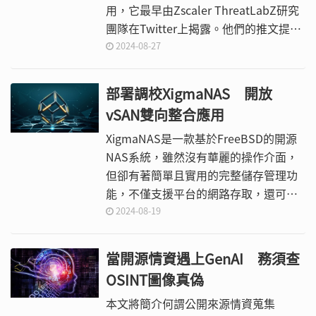
用，它最早由Zscaler ThreatLabZ研究
團隊在Twitter上揭露。他們的推文提供
了該惡意軟體的SHA-256雜湊值和暗網
2024-08-27
上的資料洩漏網站。當惡意軟體執行
時，會加載一個預設的配置，以JSON
部署調校XigmaNAS 開放
文件的形式從可執行文件中提取。
vSAN雙向整合應用
XigmaNAS是一款基於FreeBSD的開源
NAS系統，雖然沒有華麗的操作介面，
但卻有著簡單且實用的完整儲存管理功
能，不僅支援平台的網路存取，還可選
擇安裝在USB隨身碟、SSD、HDD中來
2024-08-19
使用。今天就一同來學習XigmaNAS的
基礎管理，以及整合VMware vSphere 8
當開源情資遇上GenAI 務須查
的應用技巧。
OSINT圖像真偽
本文將簡介何謂公開來源情資蒐集