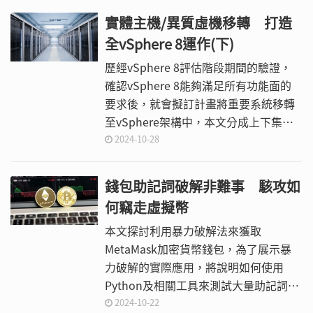
實體主機/異質虛機移轉 打造
全vSphere 8運作(下)
歷經vSphere 8評估階段期間的驗證，
確認vSphere 8能夠滿足所有功能面的
要求後，就會擬訂計畫將重要系統移轉
至vSphere架構中，本文分成上下集內
容，針對實體主機與異質虛機的移轉作
2024-10-28
業做詳盡的操作示範，並且解說箇中需
要注意的事項，本文將講述最後的完整
錢包助記詞破解非難事 駭攻如
內容。
何竊走虛擬幣
本文探討利用暴力破解法來獲取
MetaMask加密貨幣錢包，為了展示暴
力破解的實際應用，將說明如何使用
Python及相關工具來測試大量助記詞組
合，並且設計一個模擬情境演練，描述
2024-10-22