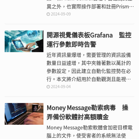
異之外，也實際操作部署和註冊Prism
Central管理平台，並在需要時也能夠取
2024-09-09
消註冊Prism Central管理平台。
開源視覺儀表板Grafana 監控
運行參數即時告警
近年資訊量爆增，需要管理的資訊設備
數量日益遽增，其中夾雜著數以萬計的
參數設定，因此建立自動化監控勢在必
行。本文將介紹用於自動觀測且能視覺
化顯示對應觀測指標的工具Grafana，
2024-09-04
省去到處查看設備與服務的時間，並藉
由情境演練說明Grafana的實際案例。
Money Message勒索病毒 操
弄備份軟體討高額贖金
Money Message勒索軟體會加密目標電
腦上的文件，使受害者的系統無法使