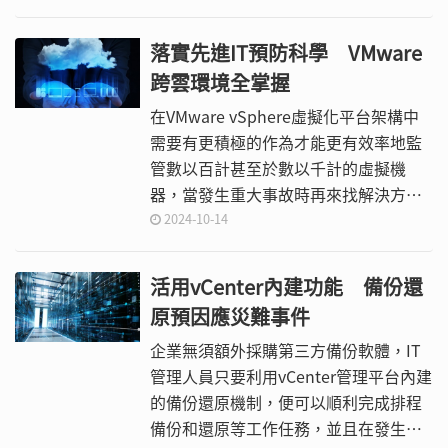
駭客如何透過暴力破解法成功獲取目標
用戶的私鑰，並轉移其加密貨幣資產。
落實先進IT預防科學 VMware
跨雲環境全掌握
在VMware vSphere虛擬化平台架構中
需要有更積極的作為才能更有效率地監
管數以百計甚至於數以千計的虛擬機
器，當發生重大事故時再來找解決方
案，恐為時已晚。因此，本文將實戰講
2024-10-14
解一套在IT預防科學中必備的解決方案
「VMware Aria Operations」。
活用vCenter內建功能 備份還
原預因應災難事件
企業無須額外採購第三方備份軟體，IT
管理人員只要利用vCenter管理平台內建
的備份還原機制，便可以順利完成排程
備份和還原等工作任務，並且在發生災