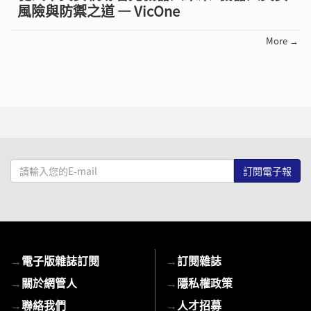
風險與防禦之道 — VicOne
More →
請
輸
入
您
的
E-
→
電子版雜誌訂閱
→
訂閱雜誌
mail
→
關於網管人
→
隱私權政策
→
聯絡我們
→
人才招募