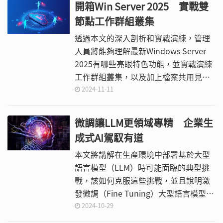
開箱Win Server 2025 實戰雙
節點工作群組叢集
透過本文的深入剖析和實戰演練，管理
人員將能夠理解最新Windows Server
2025有哪些亮眼特色功能，並實戰演練
工作群組叢集，以及加上檔案共用見證
機制，讓小型企業和組織即便在沒有
2024-11-11
Active Directory網域環境的情況下，也
能輕鬆建構容錯移轉叢集運作環境。
微調讓LLM更領域專精 企業生
成式AI駕馭有道
本文將講解在生產環境中部署基於大型
語言模型（LLM）時可能面臨的典型挑
戰，該如何克服這些挑戰，並且說明激
發微調（Fine Tuning）大型語言模型的
潛在效能，以及微調過程中所存在的一
2024-10-29
些挑戰。