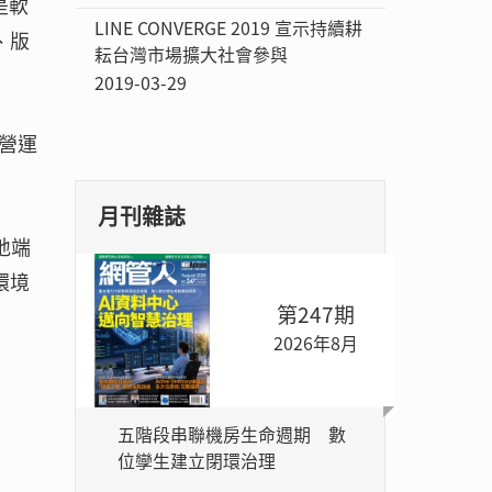
是軟
LINE CONVERGE 2019 宣示持續耕
、版
耘台灣市場擴大社會參與
2019-03-29
成營運
月刊雜誌
到地端
環境
第247期
2026年8月
五階段串聯機房生命週期 數
位孿生建立閉環治理