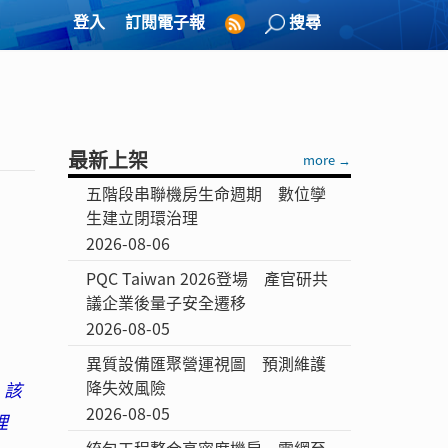
登入
訂閱電子報
搜尋
最新上架
more →
五階段串聯機房生命週期 數位孿
生建立閉環治理
2026-08-06
PQC Taiwan 2026登場 產官研共
議企業後量子安全遷移
2026-08-05
異質設備匯聚營運視圖 預測維護
降失效風險
，該
2026-08-05
理
統包工程整合高密度機房 電網至