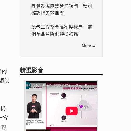
異質設備匯聚營運視圖 預測
維護降失效風險
統包工程整合高密度機房 電
網至晶片降低轉換損耗
More →
精選影音
新的
制類似
務仍
一會
署的