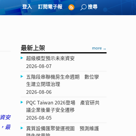
登入
訂閱電子報
搜尋
最新上架
more →
超級模型預示未來資安
2026-08-07
五階段串聯機房生命週期 數位孿
生建立閉環治理
2026-08-06
PQC Taiwan 2026登場 產官研共
議企業後量子安全遷移
資安
2026-08-05
，最
異質設備匯聚營運視圖 預測維護
降失效風險