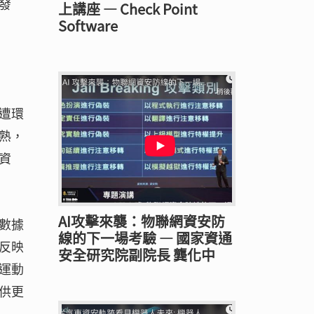
發
上講座 — Check Point
Software
遭環
熟，
資
AI攻擊來襲：物聯網資安防
數據
線的下一場考驗 — 國家資通
反映
安全研究院副院長 龔化中
運動
供更