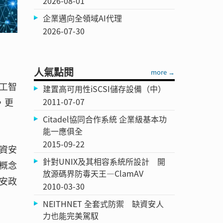
2026-08-01
企業邁向全領域AI代理
2026-07-30
人氣點閱
more →
人工智
建置高可用性iSCSI儲存設備（中）
2011-07-07
，更
Citadel協同合作系統 企業級基本功
能一應俱全
2015-09-22
資安
針對UNIX及其相容系統所設計 開
概念
放源碼界防毒天王—ClamAV
安政
2010-03-30
NEITHNET 全套式防禦 缺資安人
力也能完美駕馭