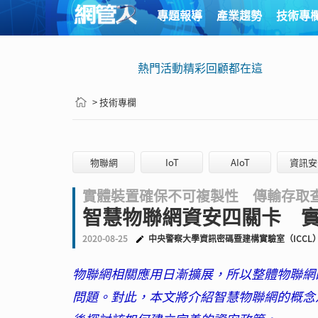
專題報導
產業趨勢
技術專
熱門活動精彩回顧都在這
> 技術專欄
物聯網
IoT
AIoT
資訊安
實體裝置確保不可複製性 傳輸存取
智慧物聯網資安四關卡 
2020-08-25
中央警察大學資訊密碼暨建構實驗室（ICCL
物聯網相關應用日漸擴展，所以整體物聯網
問題。對此，本文將介紹智慧物聯網的概念