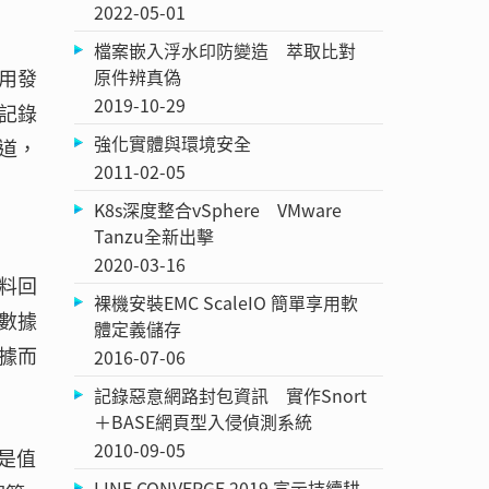
2022-05-01
檔案嵌入浮水印防變造 萃取比對
原件辨真偽
用發
2019-10-29
記錄
強化實體與環境安全
道，
2011-02-05
K8s深度整合vSphere VMware
Tanzu全新出擊
2020-03-16
料回
裸機安裝EMC ScaleIO 簡單享用軟
數據
體定義儲存
據而
2016-07-06
記錄惡意網路封包資訊 實作Snort
＋BASE網頁型入侵偵測系統
2010-09-05
是值
LINE CONVERGE 2019 宣示持續耕