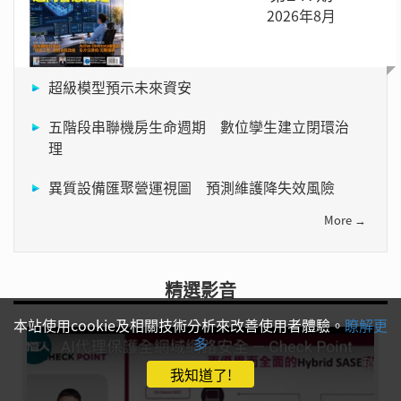
2026年8月
超級模型預示未來資安
五階段串聯機房生命週期 數位孿生建立閉環治
理
異質設備匯聚營運視圖 預測維護降失效風險
More →
精選影音
本站使用cookie及相關技術分析來改善使用者體驗。
瞭解更
多
我知道了!