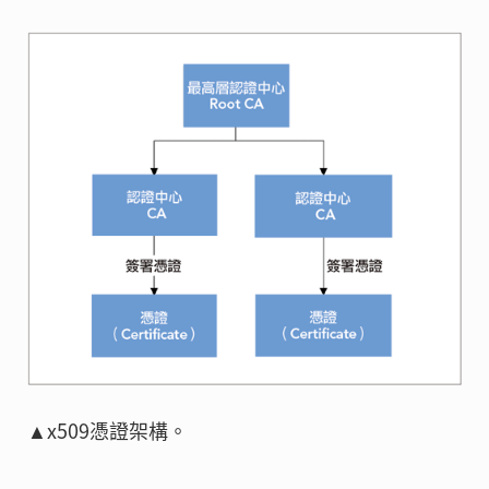
▲x509憑證架構。