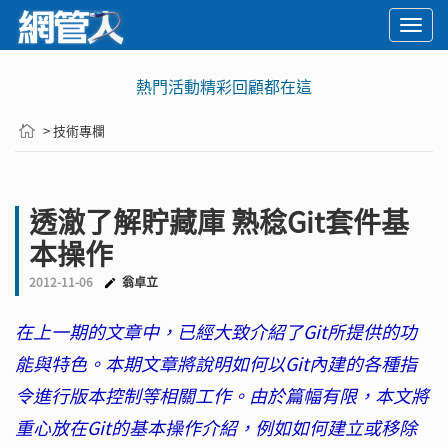
Togg
navi
熱門活動精彩回顧都在這
> 技術專欄
透澈了解貯藏庫 熟稔Git套件基
本操作
2012-11-06
翁卓立
在上一期的文章中，已經大致介紹了Git所提供的功
能與特色。本期文章將說明如何以Git內建的各種指
令進行版本控制等相關工作。由於篇幅有限，本文將
重心放在Git的基本操作介紹，例如如何建立或移除