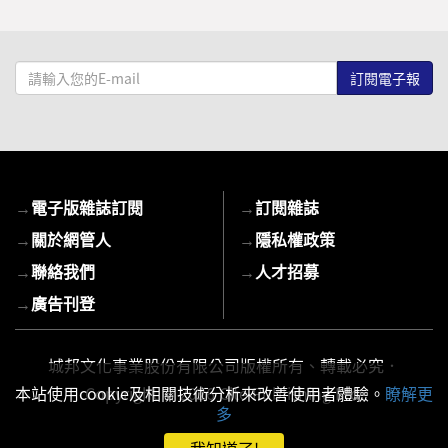
請
輸
入
您
的
E-
→
電子版雜誌訂閱
→
訂閱雜誌
mail
→
關於網管人
→
隱私權政策
→
聯絡我們
→
人才招募
→
廣告刊登
城邦文化事業股份有限公司版權所有、轉載必究．
Copyright © 2026 Cite Publishing Ltd.
本站使用cookie及相關技術分析來改善使用者體驗。
瞭解更
多